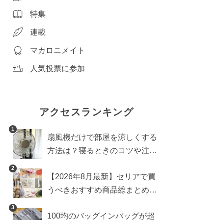
特集
連載
マカロニメイト
人気投票に参加
アクセスランキング
1
扇風機だけで部屋を涼しくする
方法は？寝るときのコツや注意
点も
2
【2026年8月最新】セリアで買
うべきおすすめ商品総まとめ。
雑貨や収納グッズも
3
100均のバッグインバッグが超