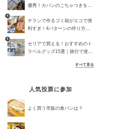
優秀！カバンのごちゃつきを一
気に解消【ダイソー・キャンド
4
チラシで作るゴミ箱がエコで便
ゥ・セリア】
利すぎ！4パターンの作り方を
徹底解説
5
セリアで買える！おすすめのト
ラベルグッズ15選｜旅行で使う
ときのポイントも紹介
すべて見る
人気投票に参加
よく買う市販の食パンは？