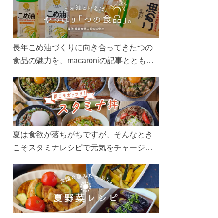
長年こめ油づくりに向き合ってきたつの
食品の魅力を、macaroniの記事とともに
ご紹介します。レシピや活用術はもちろ
ん、製造現場や品質へのこだわりまで。
こめ油をもっと好きになるコンテンツを
ぜひお楽しみください。
夏は食欲が落ちがちですが、そんなとき
こそスタミナレシピで元気をチャージ！
お肉や夏野菜をたっぷり使う丼をガッツ
リ食べて、夏バテを吹き飛ばしましょ
う！