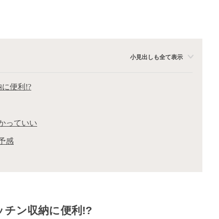
小見出しも全て表示
に便利!?
かっていい
予感
ッチン収納に便利!?