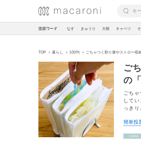
注目ワード
なす
きゅうり
大根
キャベツ
そ
TOP
暮らし
100均
ごちゃつく割り箸やストロー収納
ごち
の
ごちゃ
してい
っきり
簡単投票