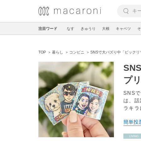
注目ワード
なす
きゅうり
大根
キャベツ
そ
TOP
暮らし
コンビニ
SNSで大バズり中「ビック
SN
プリ
SNS
は、話
ラキラ
簡単投票