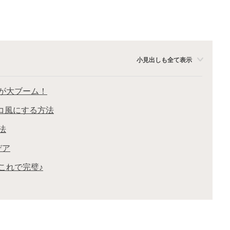
小見出しも全て表示
が大ブーム！
ョコ風にする方法
法
デア
これで完璧♪