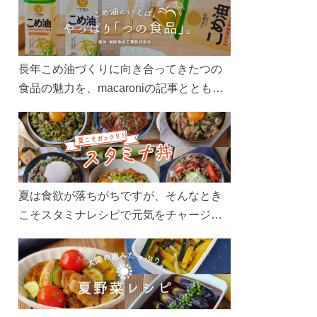
長年こめ油づくりに向き合ってきたつの
食品の魅力を、macaroniの記事とともに
ご紹介します。レシピや活用術はもちろ
ん、製造現場や品質へのこだわりまで。
こめ油をもっと好きになるコンテンツを
ぜひお楽しみください。
夏は食欲が落ちがちですが、そんなとき
こそスタミナレシピで元気をチャージ！
お肉や夏野菜をたっぷり使う丼をガッツ
リ食べて、夏バテを吹き飛ばしましょ
う！