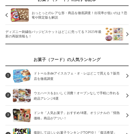
おっとっとのレアな形・商品を徹底調査！出現率が低いのは？恐
竜や限定版も解説
ディズニー刺繍缶バッジビスケットはどこに売ってる？2025年最
新の再販情報も！
お菓子（フード）の人気ランキング
ドトール氷deアイスカフェ・オ・レはどこで買える？販売
1
店を徹底調査
ウエハースをおいしく消費！オーブンなしで手軽に作れる
2
絶品アレンジ6選
ドンキ「人気お菓子」おすすめ18選。オリジナルの「情熱
3
価格」商品がアツい！
復刻してほしいお菓子ランキングTOP10！「復活希望」