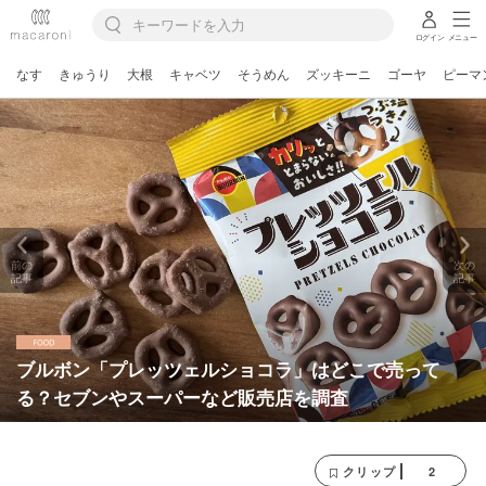
ログイン
メニュー
なす
きゅうり
大根
キャベツ
そうめん
ズッキーニ
ゴーヤ
ピーマ
前の
次の
記事
記事
ブルボン「プレッツェルショコラ」はどこで売って
る？セブンやスーパーなど販売店を調査
2
クリップ