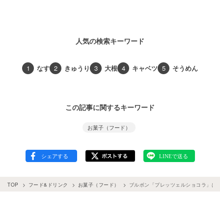
人気の検索キーワード
1
なす
2
きゅうり
3
大根
4
キャベツ
5
そうめん
この記事に関するキーワード
お菓子（フード）
TOP
フード&ドリンク
お菓子（フード）
ブルボン「プレッツェルショコラ」は