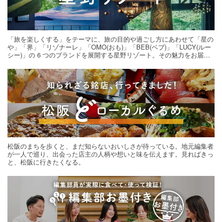
「旅を楽しくする」をテーマに、旅の目的や過ごし方にあわせて「星の
や」「界」「リゾナーレ」「OMO(おも)」「BEB(ベブ)」「LUCY(ルー
シー)」の 6 つのブランドを展開する星野リゾート。その魅力をお届け
する旅の連載。次の旅先探しのヒントにいかがですか？
松阪のまちを歩くと、まだ知らないおいしさが待っている。地元編集者
が一人で巡り、出会った店主の人柄や想いと味を伝えます。見ればきっ
と、松阪に行きたくなる。