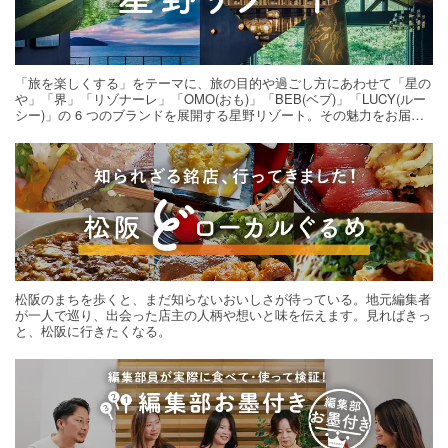
「旅を楽しくする」をテーマに、旅の目的や過ごし方にあわせて「星の
や」「界」「リゾナーレ」「OMO(おも)」「BEB(ベブ)」「LUCY(ルー
シー)」の 6 つのブランドを展開する星野リゾート。その魅力をお届け
する旅の連載。次の旅先探しのヒントにいかがですか？
松阪のまちを歩くと、まだ知らないおいしさが待っている。地元編集者
が一人で巡り、出会った店主の人柄や想いと味を伝えます。見ればきっ
と、松阪に行きたくなる。