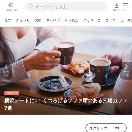
ログイン
メニュー
なす
きゅうり
大根
キャベツ
そうめん
ズッキーニ
ゴーヤ
ピーマ
前の
次の
記事
記事
横浜デートに○！くつろげるソファ席のある穴場カフェ
7選
23
クリップ