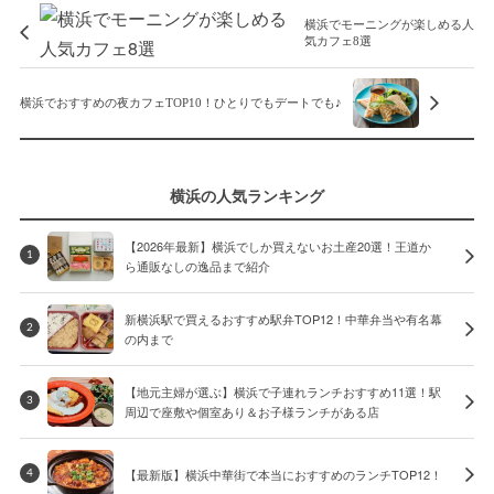
横浜でモーニングが楽しめる人
気カフェ8選
横浜でおすすめの夜カフェTOP10！ひとりでもデートでも♪
横浜の人気ランキング
【2026年最新】横浜でしか買えないお土産20選！王道か
1
ら通販なしの逸品まで紹介
新横浜駅で買えるおすすめ駅弁TOP12！中華弁当や有名幕
2
の内まで
【地元主婦が選ぶ】横浜で子連れランチおすすめ11選！駅
3
周辺で座敷や個室あり＆お子様ランチがある店
【最新版】横浜中華街で本当におすすめのランチTOP12！
4