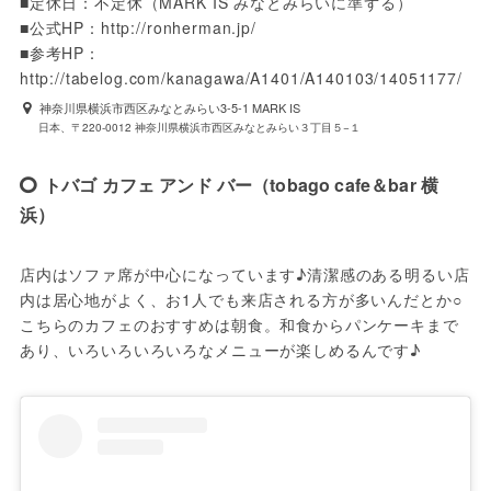
■定休日：不定休（MARK IS みなとみらいに準ずる）
■公式HP：http://ronherman.jp/
■参考HP：
http://tabelog.com/kanagawa/A1401/A140103/14051177/
神奈川県横浜市西区みなとみらい3-5-1 MARK IS
日本、〒220-0012 神奈川県横浜市西区みなとみらい３丁目５−１
トバゴ カフェ アンド バー（tobago cafe＆bar 横
浜）
店内はソファ席が中心になっています♪清潔感のある明るい店
内は居心地がよく、お1人でも来店される方が多いんだとか○
こちらのカフェのおすすめは朝食。和食からパンケーキまで
あり、いろいろいろいろなメニューが楽しめるんです♪