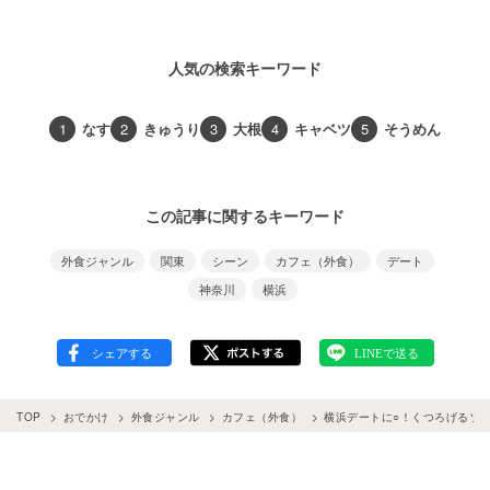
人気の検索キーワード
1
なす
2
きゅうり
3
大根
4
キャベツ
5
そうめん
この記事に関するキーワード
外食ジャンル
関東
シーン
カフェ（外食）
デート
神奈川
横浜
TOP
おでかけ
外食ジャンル
カフェ（外食）
横浜デートに○！くつろげるソ