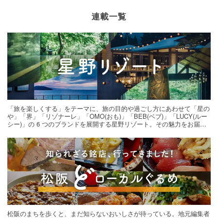
連載一覧
「旅を楽しくする」をテーマに、旅の目的や過ごし方にあわせて「星の
や」「界」「リゾナーレ」「OMO(おも)」「BEB(ベブ)」「LUCY(ルー
シー)」の 6 つのブランドを展開する星野リゾート。その魅力をお届け
する旅の連載。次の旅先探しのヒントにいかがですか？
松阪のまちを歩くと、まだ知らないおいしさが待っている。地元編集者