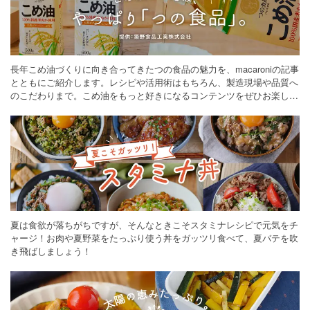
長年こめ油づくりに向き合ってきたつの食品の魅力を、macaroniの記事
とともにご紹介します。レシピや活用術はもちろん、製造現場や品質へ
のこだわりまで。こめ油をもっと好きになるコンテンツをぜひお楽しみ
ください。
夏は食欲が落ちがちですが、そんなときこそスタミナレシピで元気をチ
ャージ！お肉や夏野菜をたっぷり使う丼をガッツリ食べて、夏バテを吹
き飛ばしましょう！