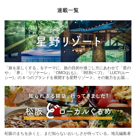
連載一覧
「旅を楽しくする」をテーマに、旅の目的や過ごし方にあわせて「星の
や」「界」「リゾナーレ」「OMO(おも)」「BEB(ベブ)」「LUCY(ルー
シー)」の 6 つのブランドを展開する星野リゾート。その魅力をお届け
する旅の連載。次の旅先探しのヒントにいかがですか？
松阪のまちを歩くと、まだ知らないおいしさが待っている。地元編集者