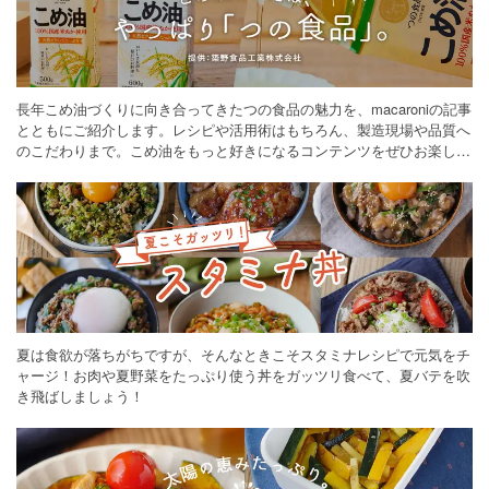
長年こめ油づくりに向き合ってきたつの食品の魅力を、macaroniの記事
とともにご紹介します。レシピや活用術はもちろん、製造現場や品質へ
のこだわりまで。こめ油をもっと好きになるコンテンツをぜひお楽しみ
ください。
夏は食欲が落ちがちですが、そんなときこそスタミナレシピで元気をチ
ャージ！お肉や夏野菜をたっぷり使う丼をガッツリ食べて、夏バテを吹
き飛ばしましょう！