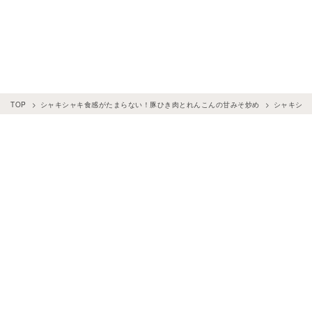
TOP
シャキシャキ食感がたまらない！豚ひき肉とれんこんの甘みそ炒め
シャキシャ