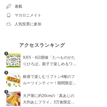
連載
マカロニメイト
人気投票に参加
アクセスランキング
1
9月5・6日開催「たべものがた
りひろば」親子で楽しめるワー
クショップや試食・キッチンカ
2
銀座で楽しむリプトン4種のフ
ーなどをご紹介
ルーツインティー！期間限定キ
ッチンカー登場
3
大戸屋に約20cmの「真あじの
大判あじフライ」3万食限定で