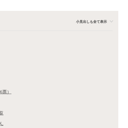
小見出しも全て表示
6票）
覧
ん