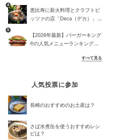
登場！サクッと香ばしい夏限定
4
恵比寿に薪火料理とクラフトピ
メニュー
ッツァの店「Deca（デカ）」が
オープン。旬素材を味わう新レ
5
【2026年最新】バーガーキング
ストラン
®の人気メニューランキング
TOP10！みんなのおすすめは？
すべて見る
人気投票に参加
長崎のおすすめのお土産は？
さば水煮缶を使うおすすめレシ
ピは？