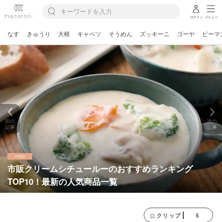
ログイン
メニュー
なす
きゅうり
大根
キャベツ
そうめん
ズッキーニ
ゴーヤ
ピーマ
前の
次の
記事
記事
市販クリームシチュールーのおすすめランキング
TOP10！最新の人気商品一覧
5
クリップ