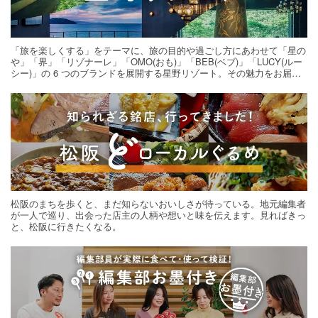
「旅を楽しくする」をテーマに、旅の目的や過ごし方にあわせて「星の
や」「界」「リゾナーレ」「OMO(おも)」「BEB(ベブ)」「LUCY(ルー
シー)」の 6 つのブランドを展開する星野リゾート。その魅力をお届け
する旅の連載。次の旅先探しのヒントにいかがですか？
松阪のまちを歩くと、まだ知らないおいしさが待っている。地元編集者
が一人で巡り、出会った店主の人柄や想いと味を伝えます。見ればきっ
と、松阪に行きたくなる。