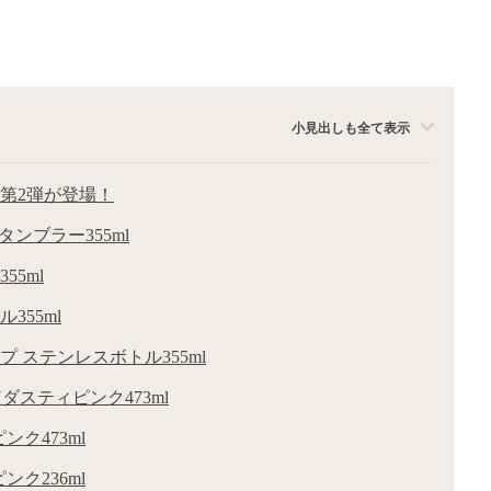
小見出しも全て表示
ズ第2弾が登場！
プタンブラー355ml
55ml
355ml
イプ ステンレスボトル355ml
Yダスティピンク473ml
ンク473ml
ンク236ml