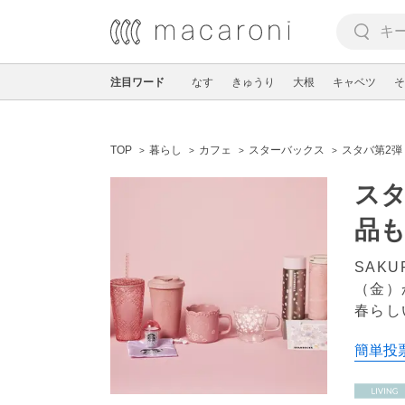
注目ワード
なす
きゅうり
大根
キャベツ
そ
TOP
暮らし
カフェ
スターバックス
スタバ第2弾
スタ
品も
SAK
（金）
春らし
簡単投票