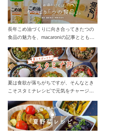
長年こめ油づくりに向き合ってきたつの
食品の魅力を、macaroniの記事とともに
ご紹介します。レシピや活用術はもちろ
ん、製造現場や品質へのこだわりまで。
こめ油をもっと好きになるコンテンツを
ぜひお楽しみください。
夏は食欲が落ちがちですが、そんなとき
こそスタミナレシピで元気をチャージ！
お肉や夏野菜をたっぷり使う丼をガッツ
リ食べて、夏バテを吹き飛ばしましょ
う！