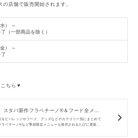
クスの店舗で販売開始されます。
（水） ～
終了（一部商品を除く）
（金） ～
終了
はこちら▼
新】スタバ新作フラペチーノ®＆フード全メニ
一覧
品をビバレッジやフード、グッズなどのカテゴリー別にまとめて
フラペチーノ®など季節限定メニューも発売されるたびに更新し
にしてみてくださいね。