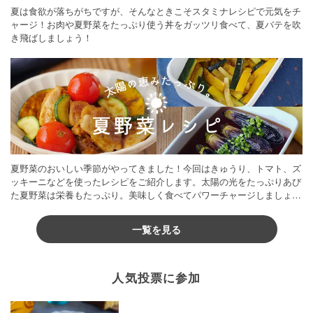
夏は食欲が落ちがちですが、そんなときこそスタミナレシピで元気をチ
ャージ！お肉や夏野菜をたっぷり使う丼をガッツリ食べて、夏バテを吹
き飛ばしましょう！
夏野菜のおいしい季節がやってきました！今回はきゅうり、トマト、ズ
ッキーニなどを使ったレシピをご紹介します。太陽の光をたっぷりあび
た夏野菜は栄養もたっぷり。美味しく食べてパワーチャージしましょう
♪
一覧を見る
人気投票に参加