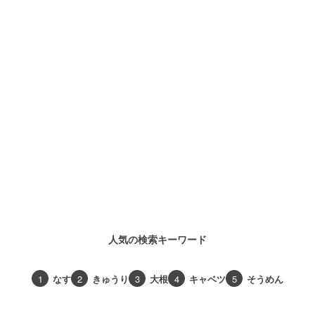
人気の検索キーワード
1
なす
2
きゅうり
3
大根
4
キャベツ
5
そうめん