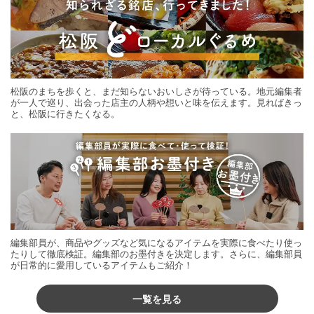
松阪のまちを歩くと、まだ知らないおいしさが待っている。地元編集者
が一人で巡り、出会った店主の人柄や想いと味を伝えます。見ればきっ
と、松阪に行きたくなる。
編集部員が、商品やグッズなど気になるアイテムを実際に食べたり使っ
たりして徹底検証。編集部のお墨付きを決定します。さらに、編集部員
が日常的に愛用しているアイテムもご紹介！
一覧を見る