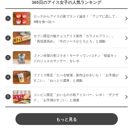
365日のアイス女子の人気ランキング
ロッテからアイスの新ブランド誕生！「アジアに恋して」
1
4種を食べ比べ
セブン限定の板チョコアイス新作「カラメルプリン」。
2
「再現度高め」「中のソースがとろとろ」と感動
ファン待望の初コラボ！サーティワン×コナン「怪盗キッ
3
ドのジュエルサンデー」をレポ
ファミマ限定「たべる牧場」新作はやきいも！「お芋感が
4
すごい」「ねっとり濃厚」と感動
コンビニ限定「おいもの小枝アイスバー」レポ！「ザクザ
5
ク」「お芋感がすごい」と感激
もっと見る