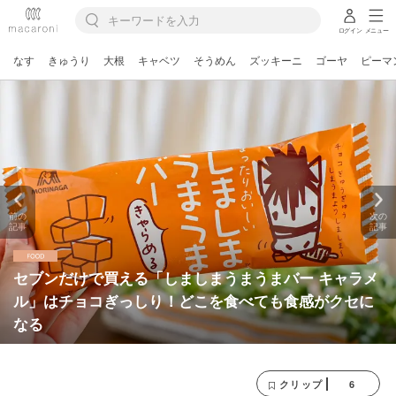
ログイン
メニュー
なす
きゅうり
大根
キャベツ
そうめん
ズッキーニ
ゴーヤ
ピーマ
前の
次の
記事
記事
セブンだけで買える「しましまうまうまバー キャラメ
ル」はチョコぎっしり！どこを食べても食感がクセに
なる
6
クリップ