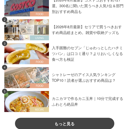
選。300名に聞いた買うべき人気1位＆部門
別おすすめ商品も
2
【2026年8月最新】セリアで買うべきおす
すめ商品総まとめ。雑貨や収納グッズも
3
入手困難のセブン「じゅわっとしたハチミ
ツパン」は口コミ通り？よりおいしくなる
食べ方も検証
4
シャトレーゼのアイス人気ランキング
TOP10！読者が選ぶおすすめ商品は？
5
カニカマで作るカニ玉丼｜10分で完成する
ふわとろ絶品丼
もっと見る