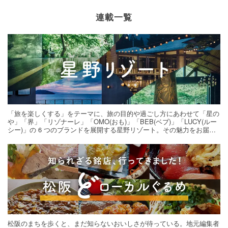
連載一覧
「旅を楽しくする」をテーマに、旅の目的や過ごし方にあわせて「星の
や」「界」「リゾナーレ」「OMO(おも)」「BEB(ベブ)」「LUCY(ルー
シー)」の 6 つのブランドを展開する星野リゾート。その魅力をお届け
する旅の連載。次の旅先探しのヒントにいかがですか？
松阪のまちを歩くと、まだ知らないおいしさが待っている。地元編集者