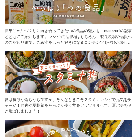
長年こめ油づくりに向き合ってきたつの食品の魅力を、macaroniの記事
とともにご紹介します。レシピや活用術はもちろん、製造現場や品質へ
のこだわりまで。こめ油をもっと好きになるコンテンツをぜひお楽しみ
ください。
夏は食欲が落ちがちですが、そんなときこそスタミナレシピで元気をチ
ャージ！お肉や夏野菜をたっぷり使う丼をガッツリ食べて、夏バテを吹
き飛ばしましょう！