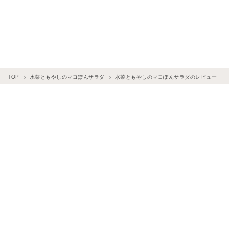
TOP
水菜ともやしのマヨぽんサラダ
水菜ともやしのマヨぽんサラダのレビュー