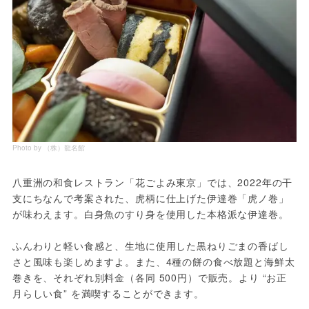
Photo by （株）龍名館
八重洲の和食レストラン「花ごよみ東京」では、2022年の干
支にちなんで考案された、虎柄に仕上げた伊達巻「虎ノ巻」
が味わえます。白身魚のすり身を使用した本格派な伊達巻。
ふんわりと軽い食感と、生地に使用した黒ねりごまの香ばし
さと風味も楽しめますよ。また、4種の餅の食べ放題と海鮮太
巻きを、それぞれ別料金（各同 500円）で販売。より “お正
月らしい食” を満喫することができます。