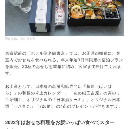
Photo by （株）龍名館
東京駅前の「ホテル龍名館東京」では、お正月の朝食に、客
室内でおせちを食べられる、年末年始3日間限定の宿泊プラン
を販売。20種のおせちを重箱に詰め、客室まで届けてくれま
す。
お土産として、日本橋の老舗和紙専門店「榛原（はいば
ら）」の和柄の卓上カレンダー、「あめ細工吉原」の寅のミ
ニ飴細工、オリジナルの「日本酒ケーキ」、オリジナル日本
酒「一八九九」（720ml）の4点のプレゼントが付きますよ。
2022年はおせち料理をお腹いっぱい食べてスター