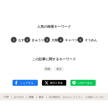
人気の検索キーワード
1
なす
2
きゅうり
3
大根
4
キャベツ
5
そうめん
この記事に関するキーワード
関東
東京
TOP
おでかけ
関東
東京
3日間限定「おせちレストラン」が都内ふたつのホ