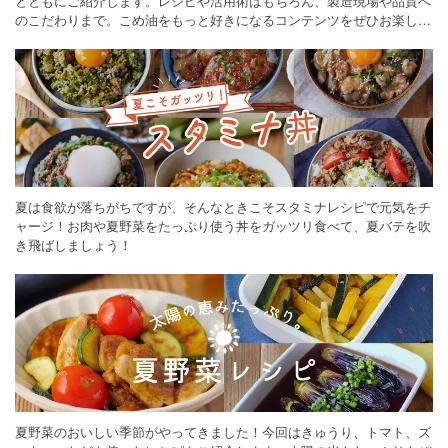
とともにご紹介します。レシピや活用術はもちろん、製造現場や品質へ
のこだわりまで。こめ油をもっと好きになるコンテンツをぜひお楽しみ
ください。
夏は食欲が落ちがちですが、そんなときこそスタミナレシピで元気をチ
ャージ！お肉や夏野菜をたっぷり使う丼をガッツリ食べて、夏バテを吹
き飛ばしましょう！
夏野菜のおいしい季節がやってきました！今回はきゅうり、トマト、ズ