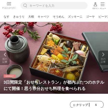
ログイン
メニュー
なす
きゅうり
大根
キャベツ
そうめん
ズッキーニ
ゴーヤ
ピーマ
前の
次の
記事
記事
3日間限定「おせちレストラン」が都内ふたつのホテル
にて開催！思う存分おせち料理を食べられる
5
クリップ