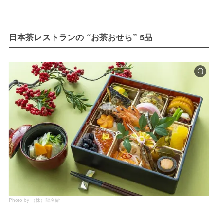
日本茶レストランの “お茶おせち” 5品
Photo by （株）龍名館