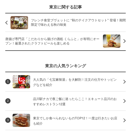
東京に関する記事
フレンチ食堂ブヴェットに “秋のテイクアウトセット” 登場！期間
限定で味わえる秋の味覚
唐揚げ専門店「こだわりから揚げの酒処 くらふと」が有明にオー
プン！厳選されたクラフトビールも楽しめる
東京の人気ランキング
大人気の「七宝麻辣湯」を大解剖！注文の仕方やトッピン
1
グなどを紹介
品川駅ナカで夜ご飯に迷ったらここ！エキュート品川のお
2
すすめレストラン12選
東京でしか食べられないものTOP12！一度は行きたいお店
3
も紹介