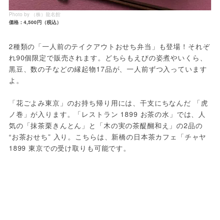
Photo by （株）龍名館
価格：4,500円（税込）
2種類の「一人前のテイクアウトおせち弁当」も登場！それぞ
れ90個限定で販売されます。どちらもえびの姿煮やいくら、
黒豆、数の子などの縁起物17品が、一人前ずつ入っています
よ。
「花ごよみ東京」のお持ち帰り用には、干支にちなんだ 「虎
ノ巻」が入ります。「レストラン 1899 お茶の水」では、人
気の「抹茶栗きんとん」と「木の実の茶醍醐和え」の2品の 
“お茶おせち” 入り。こちらは、新橋の日本茶カフェ「チャヤ 
1899 東京での受け取りも可能です。