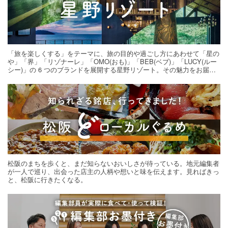
「旅を楽しくする」をテーマに、旅の目的や過ごし方にあわせて「星の
や」「界」「リゾナーレ」「OMO(おも)」「BEB(ベブ)」「LUCY(ルー
シー)」の 6 つのブランドを展開する星野リゾート。その魅力をお届け
する旅の連載。次の旅先探しのヒントにいかがですか？
松阪のまちを歩くと、まだ知らないおいしさが待っている。地元編集者
が一人で巡り、出会った店主の人柄や想いと味を伝えます。見ればきっ
と、松阪に行きたくなる。