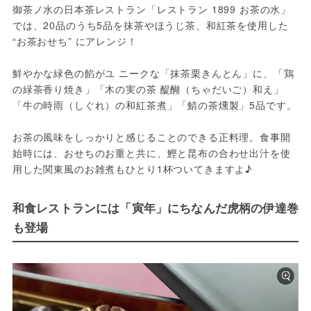
御茶ノ水の日本茶レストラン「レストラン 1899 お茶の水」
では、20品のうち5品を抹茶やほうじ茶、和紅茶を使用した 
“お茶おせち” にアレンジ！
鮮やかな緑色の餡がユ ニークな「抹茶栗きんとん」に、「鶏
の緑茶香り焼き」「木の実の茶 醍醐（ちゃだいご）和え」
「牛の時雨（しぐれ）の和紅茶煮」「鯖の茶燻製」5品です。
お茶の風味をしっかりと感じることのできる正料理。食事開
始時には、おせちのお重と共に、鰹と昆布の合わせ出汁を使
用した関東風のお雑煮もひとり1杯ついてきますよ♪
和食レストランには「寅年」にちなんだ虎柄の伊達巻
も登場