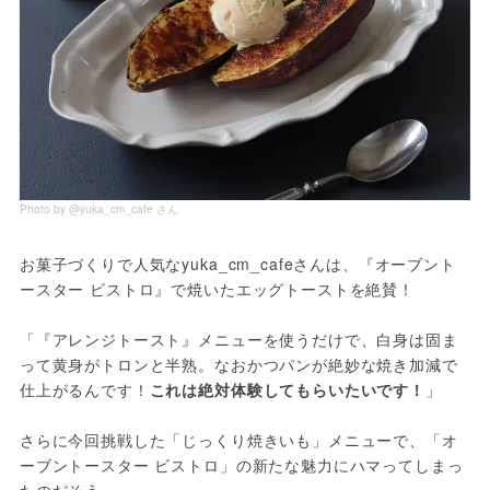
Photo by @yuka_cm_cafe さん
お菓子づくりで人気なyuka_cm_cafeさんは、『オーブント
ースター ビストロ』で焼いたエッグトーストを絶賛！
「『アレンジトースト』メニューを使うだけで、白身は固ま
って黄身がトロンと半熟。なおかつパンが絶妙な焼き加減で
仕上がるんです！
これは絶対体験してもらいたいです！
」
さらに今回挑戦した「じっくり焼きいも」メニューで、「オ
ーブントースター ビストロ」の新たな魅力にハマってしまっ
たのだそう。