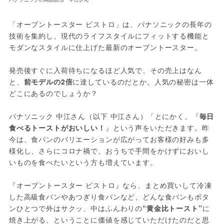
「オーブントースター ビストロ」は、パナソニックの長年の
技術を集約し、現代のライフスタイルにフィットする機能と
モダンなスタイルに仕上げた最新のオーブントースター。
発売後すぐに入荷待ちになるほど人気で、その売上はなん
と、
前モデルの2倍
に達しているのだとか。人気の秘密は一体
どこにあるのでしょうか？
パナソニック 中江さん（以下 中江さん）「とにかく、『
毎日
食べるトーストがおいしい！
』という声をいただきます。昨
今は、食パンのバリエーションが広がってお客様の好みも多
様化し、さらにコロナ禍で、おうちで手間をかけずにおいし
いものを食べたいという方も増えています。
『オーブントースター ビストロ』なら、まとめ買いして冷凍
した高級食パンやあつぎり食パンなど、どんな食パンもボタ
ンひとつで外はサクッ、中はふんわりの
“黄金比トースト”
に
焼き上がる、ということに価値を感じていただけたのだと思