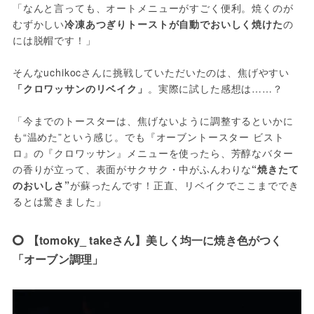
「なんと言っても、オートメニューがすごく便利。焼くのが
むずかしい
冷凍あつぎりトーストが自動でおいしく焼けた
の
には脱帽です！」
そんなuchikocさんに挑戦していただいたのは、焦げやすい
「クロワッサンのリベイク」
。実際に試した感想は……？
「今までのトースターは、焦げないように調整するといかに
も“温めた”という感じ。でも『オーブントースター ビスト
ロ』の『クロワッサン』メニューを使ったら、芳醇なバター
の香りが立って、表面がサクサク・中がふんわりな
“焼きたて
のおいしさ”
が蘇ったんです！正直、リベイクでここまででき
るとは驚きました」
【tomoky_ takeさん】美しく均一に焼き色がつく
「オーブン調理」