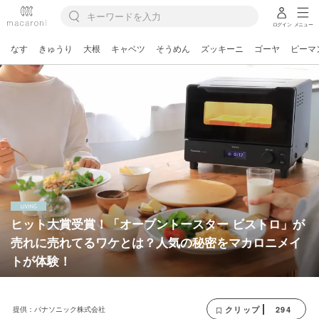
ログイン
メニュー
なす
きゅうり
大根
キャベツ
そうめん
ズッキーニ
ゴーヤ
ピーマ
ヒット⼤賞受賞！「オーブントースター ビストロ」が
売れに売れてるワケとは？人気の秘密をマカロニメイ
トが体験！
提供：パナソニック株式会社
294
クリップ