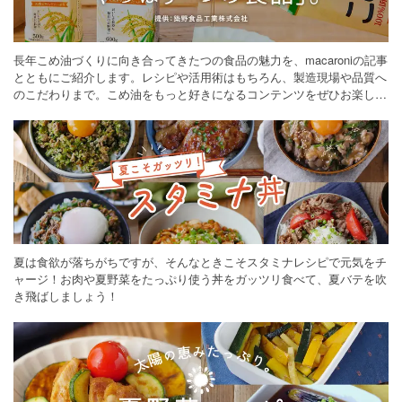
長年こめ油づくりに向き合ってきたつの食品の魅力を、macaroniの記事
とともにご紹介します。レシピや活用術はもちろん、製造現場や品質へ
のこだわりまで。こめ油をもっと好きになるコンテンツをぜひお楽しみ
ください。
夏は食欲が落ちがちですが、そんなときこそスタミナレシピで元気をチ
ャージ！お肉や夏野菜をたっぷり使う丼をガッツリ食べて、夏バテを吹
き飛ばしましょう！