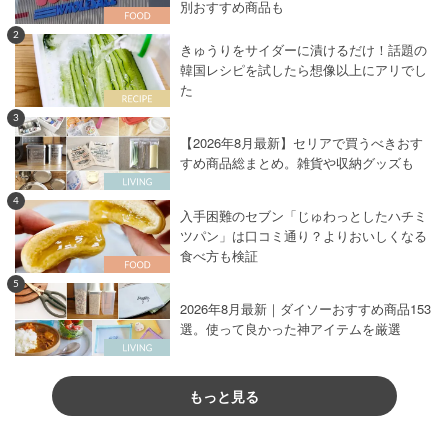
別おすすめ商品も
2
きゅうりをサイダーに漬けるだけ！話題の
韓国レシピを試したら想像以上にアリでし
た
3
【2026年8月最新】セリアで買うべきおす
すめ商品総まとめ。雑貨や収納グッズも
4
入手困難のセブン「じゅわっとしたハチミ
ツパン」は口コミ通り？よりおいしくなる
食べ方も検証
5
2026年8月最新｜ダイソーおすすめ商品153
選。使って良かった神アイテムを厳選
もっと見る