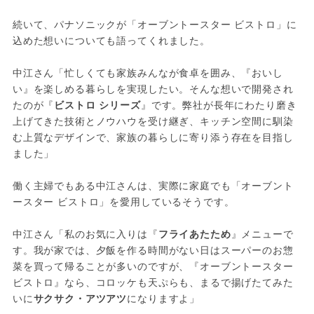
続いて、パナソニックが「オーブントースター ビストロ」に
込めた想いについても語ってくれました。
中江さん「忙しくても家族みんなが食卓を囲み、『おいし
い』を楽しめる暮らしを実現したい。そんな想いで開発され
たのが『
ビストロ シリーズ
』です。弊社が長年にわたり磨き
上げてきた技術とノウハウを受け継ぎ、キッチン空間に馴染
む上質なデザインで、家族の暮らしに寄り添う存在を目指し
ました」
働く主婦でもある中江さんは、実際に家庭でも「オーブント
ースター ビストロ」を愛用しているそうです。
中江さん「私のお気に入りは『
フライあたため
』メニューで
す。我が家では、夕飯を作る時間がない日はスーパーのお惣
菜を買って帰ることが多いのですが、『オーブントースター 
ビストロ』なら、コロッケも天ぷらも、まるで揚げたてみた
いに
サクサク・アツアツ
になりますよ」