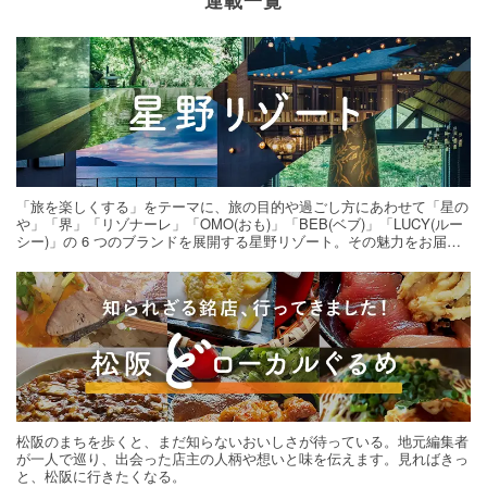
連載一覧
「旅を楽しくする」をテーマに、旅の目的や過ごし方にあわせて「星の
や」「界」「リゾナーレ」「OMO(おも)」「BEB(ベブ)」「LUCY(ルー
シー)」の 6 つのブランドを展開する星野リゾート。その魅力をお届け
する旅の連載。次の旅先探しのヒントにいかがですか？
松阪のまちを歩くと、まだ知らないおいしさが待っている。地元編集者
が一人で巡り、出会った店主の人柄や想いと味を伝えます。見ればきっ
と、松阪に行きたくなる。