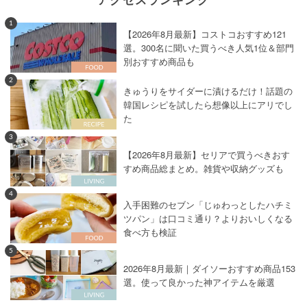
1
【2026年8月最新】コストコおすすめ121
選。300名に聞いた買うべき人気1位＆部門
別おすすめ商品も
2
きゅうりをサイダーに漬けるだけ！話題の
韓国レシピを試したら想像以上にアリでし
た
3
【2026年8月最新】セリアで買うべきおす
すめ商品総まとめ。雑貨や収納グッズも
4
入手困難のセブン「じゅわっとしたハチミ
ツパン」は口コミ通り？よりおいしくなる
食べ方も検証
5
2026年8月最新｜ダイソーおすすめ商品153
選。使って良かった神アイテムを厳選