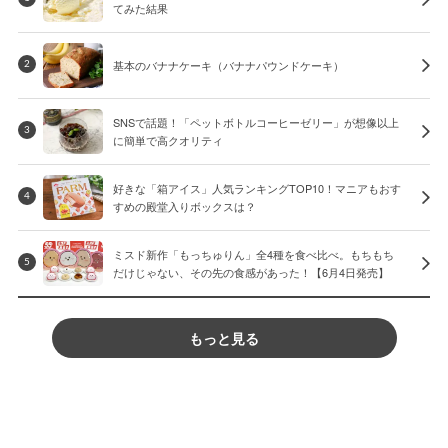
てみた結果
基本のバナナケーキ（バナナパウンドケーキ）
2
SNSで話題！「ペットボトルコーヒーゼリー」が想像以上
3
に簡単で高クオリティ
好きな「箱アイス」人気ランキングTOP10！マニアもおす
4
すめの殿堂入りボックスは？
ミスド新作「もっちゅりん」全4種を食べ比べ。もちもち
5
だけじゃない、その先の食感があった！【6月4日発売】
もっと見る