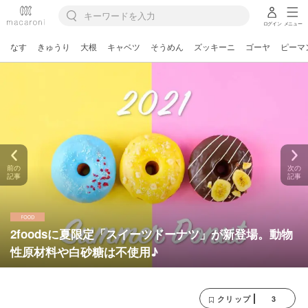
ログイン
メニュー
なす
きゅうり
大根
キャベツ
そうめん
ズッキーニ
ゴーヤ
ピーマ
前の
次の
記事
記事
2foodsに夏限定「スイーツドーナツ」が新登場。動物
性原材料や白砂糖は不使用♪
3
クリップ