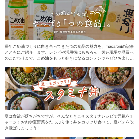
長年こめ油づくりに向き合ってきたつの食品の魅力を、macaroniの記事
とともにご紹介します。レシピや活用術はもちろん、製造現場や品質へ
のこだわりまで。こめ油をもっと好きになるコンテンツをぜひお楽しみ
ください。
夏は食欲が落ちがちですが、そんなときこそスタミナレシピで元気をチ
ャージ！お肉や夏野菜をたっぷり使う丼をガッツリ食べて、夏バテを吹
き飛ばしましょう！