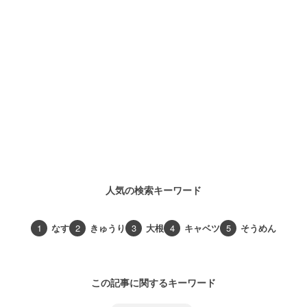
人気の検索キーワード
1
なす
2
きゅうり
3
大根
4
キャベツ
5
そうめん
この記事に関するキーワード