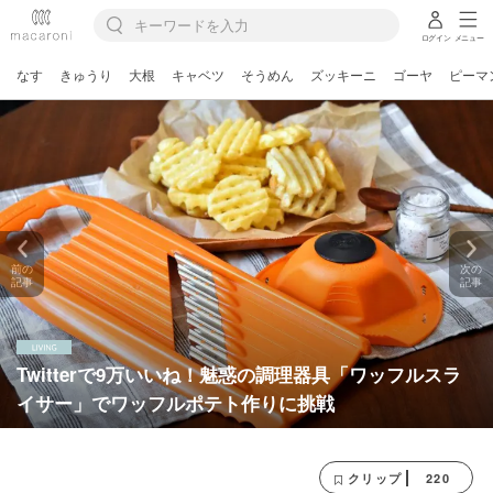
ログイン
メニュー
なす
きゅうり
大根
キャベツ
そうめん
ズッキーニ
ゴーヤ
ピーマ
前の
次の
記事
記事
Twitterで9万いいね！魅惑の調理器具「ワッフルスラ
イサー」でワッフルポテト作りに挑戦
220
クリップ