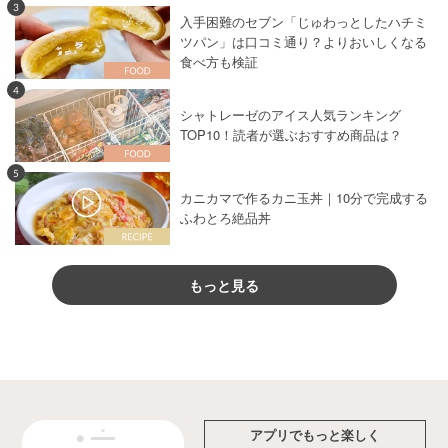
3
入手困難のセブン「じゅわっとしたハチミ
ツパン」は口コミ通り？よりおいしくなる
食べ方も検証
4
シャトレーゼのアイス人気ランキング
TOP10！読者が選ぶおすすめ商品は？
5
カニカマで作るカニ玉丼｜10分で完成する
ふわとろ絶品丼
もっと見る
アプリでもっと楽しく