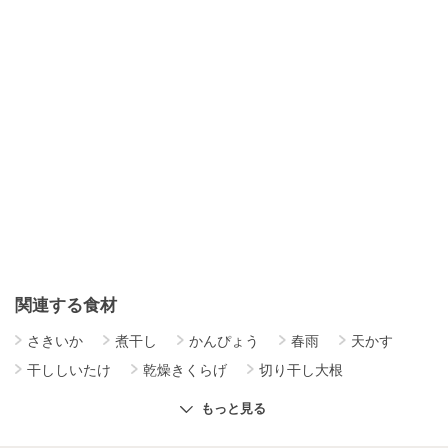
関連する食材
さきいか
煮干し
かんぴょう
春雨
天かす
干ししいたけ
乾燥きくらげ
切り干し大根
干し柿
干し芋
ドライパセリ
もっと見る