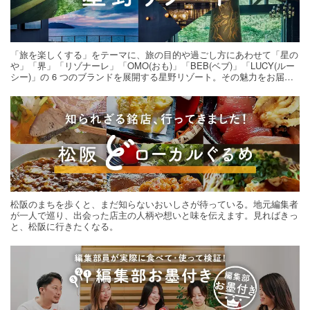
「旅を楽しくする」をテーマに、旅の目的や過ごし方にあわせて「星の
や」「界」「リゾナーレ」「OMO(おも)」「BEB(ベブ)」「LUCY(ルー
シー)」の 6 つのブランドを展開する星野リゾート。その魅力をお届け
する旅の連載。次の旅先探しのヒントにいかがですか？
松阪のまちを歩くと、まだ知らないおいしさが待っている。地元編集者
が一人で巡り、出会った店主の人柄や想いと味を伝えます。見ればきっ
と、松阪に行きたくなる。