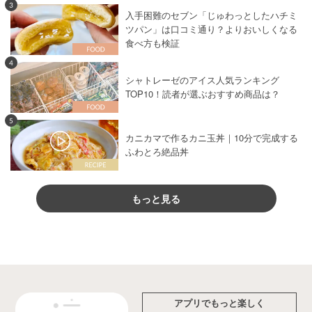
3
入手困難のセブン「じゅわっとしたハチミ
ツパン」は口コミ通り？よりおいしくなる
食べ方も検証
4
シャトレーゼのアイス人気ランキング
TOP10！読者が選ぶおすすめ商品は？
5
カニカマで作るカニ玉丼｜10分で完成する
ふわとろ絶品丼
もっと見る
アプリでもっと楽しく