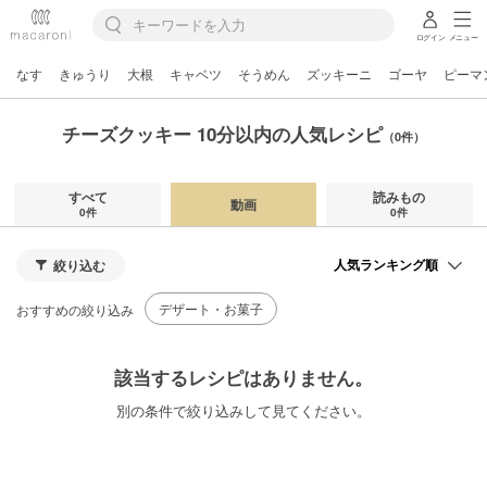
ログイン
メニュー
なす
きゅうり
大根
キャベツ
そうめん
ズッキーニ
ゴーヤ
ピーマ
チーズクッキー 10分以内の人気レシピ
（0件）
すべて
読みもの
動画
0件
0件
絞り込む
デザート・お菓子
おすすめの絞り込み
該当するレシピはありません。
別の条件で絞り込みして見てください。