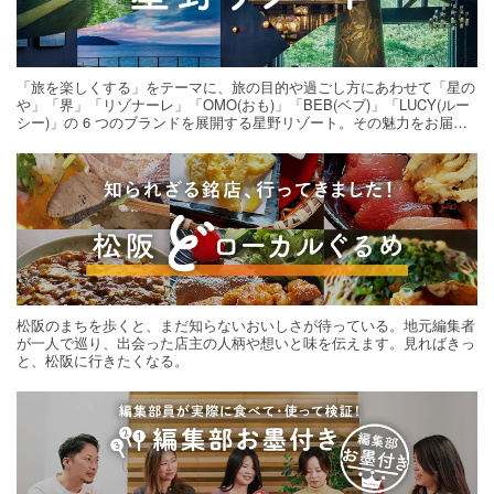
「旅を楽しくする」をテーマに、旅の目的や過ごし方にあわせて「星の
や」「界」「リゾナーレ」「OMO(おも)」「BEB(ベブ)」「LUCY(ルー
シー)」の 6 つのブランドを展開する星野リゾート。その魅力をお届け
する旅の連載。次の旅先探しのヒントにいかがですか？
松阪のまちを歩くと、まだ知らないおいしさが待っている。地元編集者
が一人で巡り、出会った店主の人柄や想いと味を伝えます。見ればきっ
と、松阪に行きたくなる。