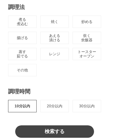
調理法
煮る

焼く
炒める
煮込む
あえる

炊く

揚げる
漬ける
炊飯器
蒸す

トースター

レンジ
茹でる
オーブン
その他
調理時間
10分以内
20分以内
30分以内
検索する