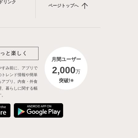
ドリンク
ページトップへ
っと楽しく
月間ユーザー
2,000
やすみ前に、アプリで
万
のトレンド情報や簡単
突破!※
るアプリ。内食・外食
理、暮らしに関する幅
す。