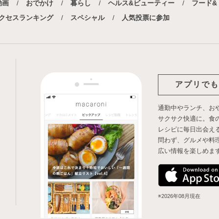
動画
おでかけ
暮らし
ヘルス&ビューティー
フード&
クセスランキング
スペシャル
人気投票に参加
アプリでも
通勤中やランチ、お
サクサク快適に。食
レシピに毎日出会え
問わず、グルメや料
広い情報を楽しめま
※2026年08月現在