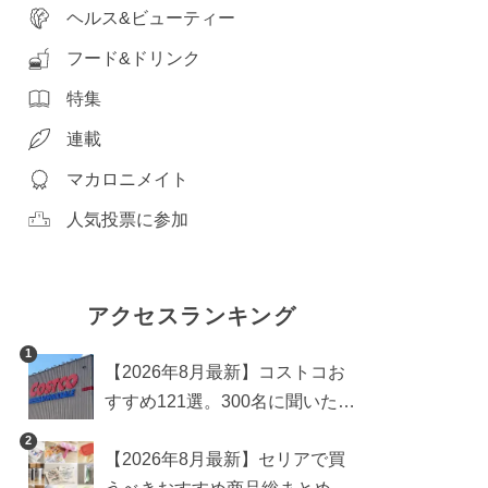
ヘルス&ビューティー
フード&ドリンク
特集
連載
マカロニメイト
人気投票に参加
アクセスランキング
1
【2026年8月最新】コストコお
すすめ121選。300名に聞いた買
うべき人気1位＆部門別おすす
2
【2026年8月最新】セリアで買
め商品も