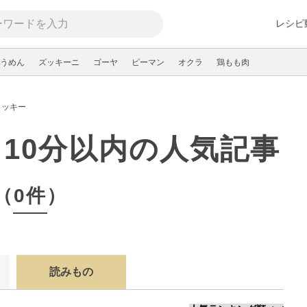
レシピ
うめん
ズッキーニ
ゴーヤ
ピーマン
オクラ
鶏もも肉
クッキー
 10分以内の人気記事
（0件）
読みもの