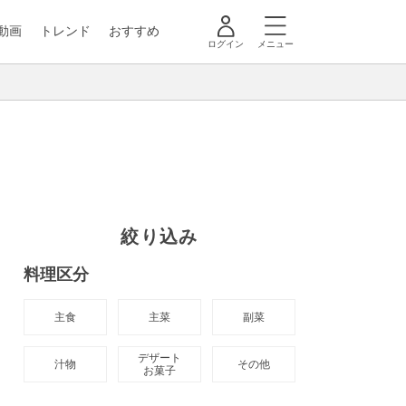
動画
トレンド
おすすめ
ログイン
メニュー
絞り込み
料理区分
主食
主菜
副菜
デザート

汁物
その他
お菓子