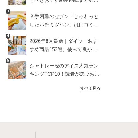
うべきおすすめ商品総まとめ。
雑貨や収納グッズも
3
入手困難のセブン「じゅわっと
したハチミツパン」は口コミ通
り？よりおいしくなる食べ方も
4
2026年8月最新｜ダイソーおす
検証
すめ商品153選。使って良かっ
た神アイテムを厳選
5
シャトレーゼのアイス人気ラン
キングTOP10！読者が選ぶおす
すめ商品は？
すべて見る