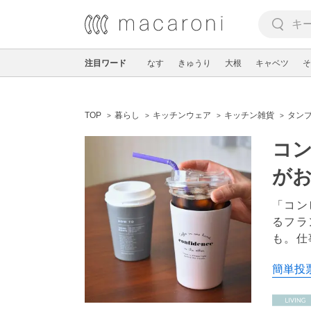
注目ワード
なす
きゅうり
大根
キャベツ
そ
TOP
暮らし
キッチンウェア
キッチン雑貨
タン
コ
がお
「コン
るフラ
も。仕
簡単投票