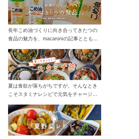
長年こめ油づくりに向き合ってきたつの
食品の魅力を、macaroniの記事とともに
ご紹介します。レシピや活用術はもちろ
ん、製造現場や品質へのこだわりまで。
こめ油をもっと好きになるコンテンツを
ぜひお楽しみください。
夏は食欲が落ちがちですが、そんなとき
こそスタミナレシピで元気をチャージ！
お肉や夏野菜をたっぷり使う丼をガッツ
リ食べて、夏バテを吹き飛ばしましょ
う！