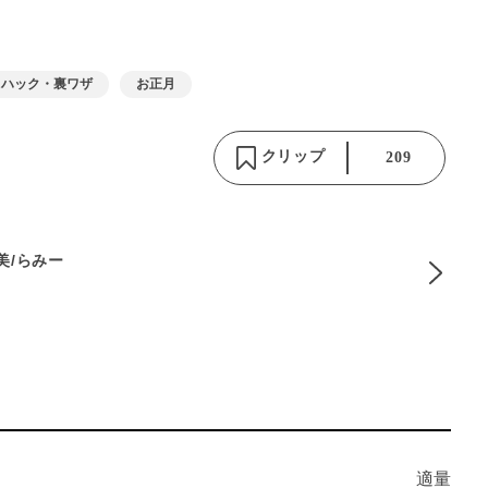
フハック・裏ワザ
お正月
クリップ
209
麻美/らみー
適量