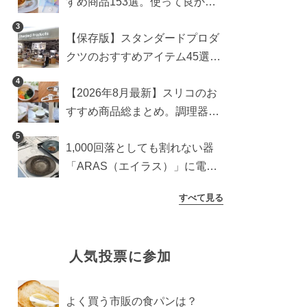
すめ商品153選。使って良かっ
た神アイテムを厳選
3
【保存版】スタンダードプロダ
クツのおすすめアイテム45選。
食器からインテリアまで
4
【2026年8月最新】スリコのお
すすめ商品総まとめ。調理器具
から生活雑貨まで
5
1,000回落としても割れない器
「ARAS（エイラス）」に電子
レンジ対応の新シリーズ。まる
すべて見る
で陶器のような質感
人気投票に参加
よく買う市販の食パンは？