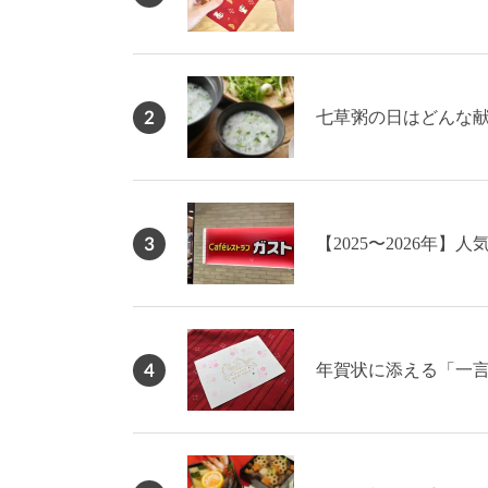
2
七草粥の日はどんな献
3
【2025〜2026年
4
年賀状に添える「一