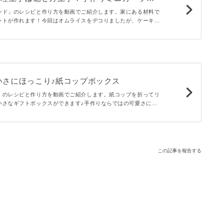
ンド」のレシピと作り方を動画でご紹介します。家にある材料で
ントが作れます！今回はオムライスをデコりましたが、ケーキな
のもおすすめです♪いつもの食事にちょっと遊び心を取り入れる
いさにほっこり♪紙コップボックス
」のレシピと作り方を動画でご紹介します。紙コップを折ってリ
小さなギフトボックスができます♪手作りならではの可愛さにみ
と間違いなし♪キャンディーやチョコレートを入れてプレゼント
この記事を報告する