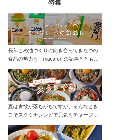
特集
長年こめ油づくりに向き合ってきたつの
食品の魅力を、macaroniの記事とともに
ご紹介します。レシピや活用術はもちろ
ん、製造現場や品質へのこだわりまで。
こめ油をもっと好きになるコンテンツを
ぜひお楽しみください。
夏は食欲が落ちがちですが、そんなとき
こそスタミナレシピで元気をチャージ！
お肉や夏野菜をたっぷり使う丼をガッツ
リ食べて、夏バテを吹き飛ばしましょ