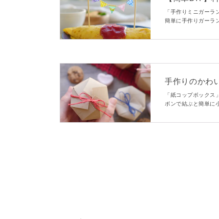
ド
「手作りミニガーラ
簡単に手作りガーラ
どのスイーツに飾る
のはいかが？
手作りのかわ
「紙コップボックス
ボンで結ぶと簡単に
んなほっこりするこ
に使ってね！