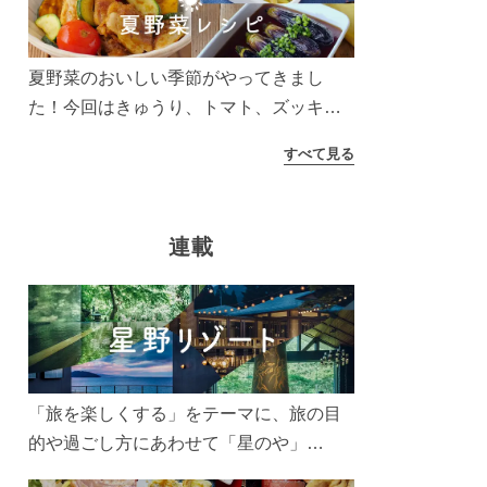
う！
夏野菜のおいしい季節がやってきまし
た！今回はきゅうり、トマト、ズッキー
ニなどを使ったレシピをご紹介します。
すべて見る
太陽の光をたっぷりあびた夏野菜は栄養
もたっぷり。美味しく食べてパワーチャ
ージしましょう♪
連載
「旅を楽しくする」をテーマに、旅の目
的や過ごし方にあわせて「星のや」
「界」「リゾナーレ」「OMO(おも)」「B