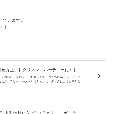
しています。

魅せ方上手】クリスマスパーティーに♪ 手作
ホルダー
ー」の作り方を動画でご紹介します。おうちにあるペーパーナプ
れなカトラリーホルダーができますよ。折り方はとても簡単なの
ますよ。クリスマスパーティーで作ってみてくださいね。
】料理上手は魅せ方上手！手作りミニガーラン