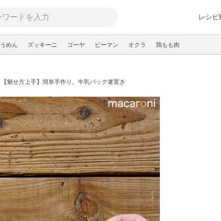
レシピ
うめん
ズッキーニ
ゴーヤ
ピーマン
オクラ
鶏もも肉
【魅せ方上手】簡単手作り。牛乳パック箸置き