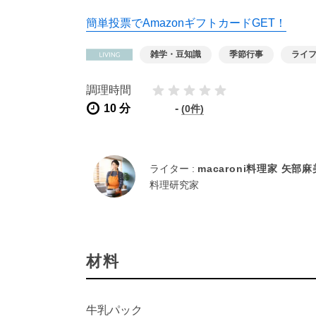
簡単投票でAmazonギフトカードGET！
雑学・豆知識
季節行事
ライ
調理時間
10 分
-
(0件)
ライター :
macaroni料理家 矢部
料理研究家
材料
牛乳パック