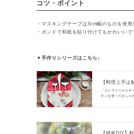
コツ・ポイント
・マスキングテープは3cm幅のものを使用
▼手作りシリーズはこちら♪
【料理上手は
りカトラリー
「カトラリーホルダ
キンを使っておしゃ
で誰でもすぐに作れ
【簡単DIY