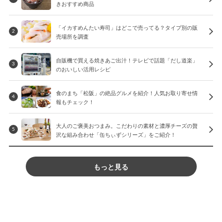
きおすすめ商品
「イカすめんたい寿司」はどこで売ってる？タイプ別の販
2
売場所を調査
自販機で買える焼きあご出汁！テレビで話題「だし道楽」
3
のおいしい活用レシピ
食のまち「松阪」の絶品グルメを紹介！人気お取り寄せ情
4
報もチェック！
大人のご褒美おつまみ。こだわりの素材と濃厚チーズの贅
5
沢な組み合わせ「缶ちぃずシリーズ」をご紹介！
もっと見る