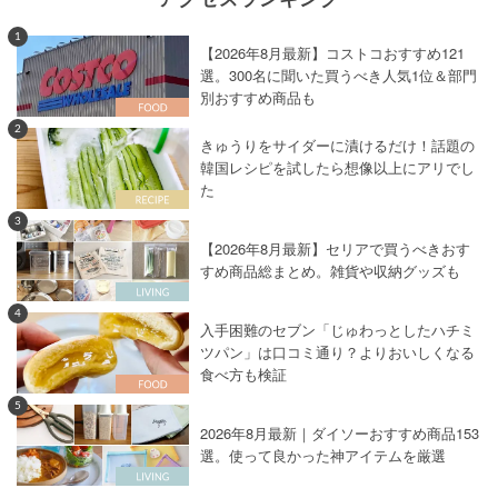
1
【2026年8月最新】コストコおすすめ121
選。300名に聞いた買うべき人気1位＆部門
別おすすめ商品も
2
きゅうりをサイダーに漬けるだけ！話題の
韓国レシピを試したら想像以上にアリでし
た
3
【2026年8月最新】セリアで買うべきおす
すめ商品総まとめ。雑貨や収納グッズも
4
入手困難のセブン「じゅわっとしたハチミ
ツパン」は口コミ通り？よりおいしくなる
食べ方も検証
5
2026年8月最新｜ダイソーおすすめ商品153
選。使って良かった神アイテムを厳選