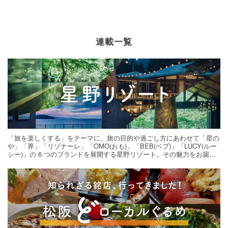
連載一覧
「旅を楽しくする」をテーマに、旅の目的や過ごし方にあわせて「星の
や」「界」「リゾナーレ」「OMO(おも)」「BEB(ベブ)」「LUCY(ルー
シー)」の 6 つのブランドを展開する星野リゾート。その魅力をお届け
する旅の連載。次の旅先探しのヒントにいかがですか？