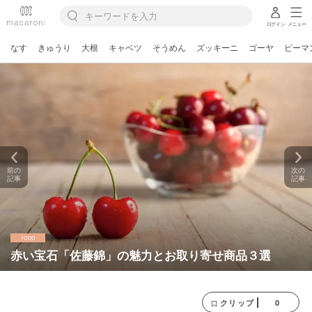
ログイン
メニュー
なす
きゅうり
大根
キャベツ
そうめん
ズッキーニ
ゴーヤ
ピーマ
前の
次の
記事
記事
赤い宝石「佐藤錦」の魅力とお取り寄せ商品３選
0
クリップ