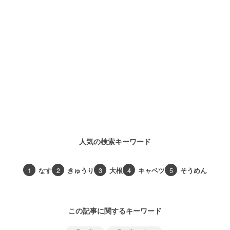
人気の検索キーワード
1
なす
2
きゅうり
3
大根
4
キャベツ
5
そうめん
この記事に関するキーワード