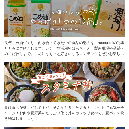
長年こめ油づくりに向き合ってきたつの食品の魅力を、macaroniの記事
とともにご紹介します。レシピや活用術はもちろん、製造現場や品質へ
のこだわりまで。こめ油をもっと好きになるコンテンツをぜひお楽しみ
ください。
夏は食欲が落ちがちですが、そんなときこそスタミナレシピで元気をチ
ャージ！お肉や夏野菜をたっぷり使う丼をガッツリ食べて、夏バテを吹
き飛ばしましょう！