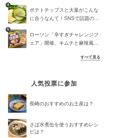
すめ商品は？
4
ポテトチップスと大葉がこんな
に合うなんて！SNSで話題の食
べ方に手が止まらなくなった
5
ローソン「辛すぎチャレンジフ
ェア」開催。キムチと麻辣風の
激辛注意な2品を食べ比べ
すべて見る
人気投票に参加
長崎のおすすめのお土産は？
さば水煮缶を使うおすすめレシ
ピは？