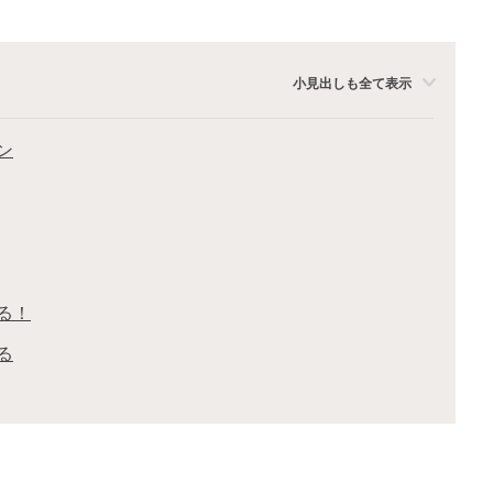
小見出しも全て表示
ン
る！
る