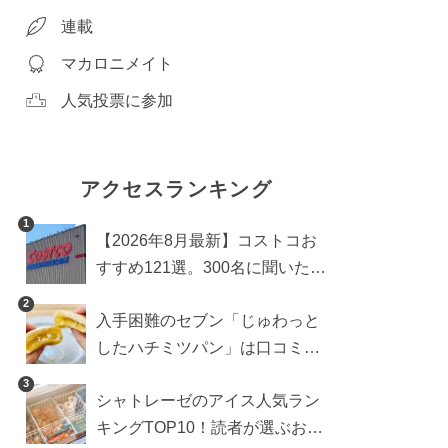
連載
マカロニメイト
人気投票に参加
アクセスランキング
1
【2026年8月最新】コストコお
すすめ121選。300名に聞いた買
うべき人気1位＆部門別おすす
2
入手困難のセブン「じゅわっと
め商品も
したハチミツパン」は口コミ通
り？よりおいしくなる食べ方も
3
シャトレーゼのアイス人気ラン
検証
キングTOP10！読者が選ぶおす