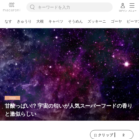
ログイン
メニュー
なす
きゅうり
大根
キャベツ
そうめん
ズッキーニ
ゴーヤ
ピーマ
甘酸っぱい!? 宇宙の匂いが人気スーパーフードの香り
と激似らしい
2
クリップ