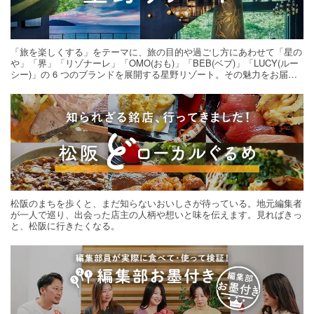
「旅を楽しくする」をテーマに、旅の目的や過ごし方にあわせて「星の
や」「界」「リゾナーレ」「OMO(おも)」「BEB(ベブ)」「LUCY(ルー
シー)」の 6 つのブランドを展開する星野リゾート。その魅力をお届け
する旅の連載。次の旅先探しのヒントにいかがですか？
松阪のまちを歩くと、まだ知らないおいしさが待っている。地元編集者
が一人で巡り、出会った店主の人柄や想いと味を伝えます。見ればきっ
と、松阪に行きたくなる。