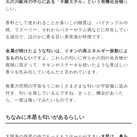
天の川銀河の中心にある「ギ酸エチル」という有機化合物
ら
しい。

香料として使われることが多いこの物質は、パイナップルや
桃、ラズベリー、それからバターやラム酒などに存在してい
る成分で、ほのかに香る甘い果実臭が特徴です。

金属が焼けたような匂いは、イオンの高エネルギー振動によ
るものらしい
ですよ。これらの匂いに何らかの別の化合物が
複雑に混ざって、チキンやステーキを焼いたような香ばしい
香りを生み出しているんだと言われています。

無重力空間の宇宙をうごめくさまざまな匂いが宇宙服に染み
付き、匂いを発しているんですね、きっと。機会があった
ら、一度は嗅いでみたいものです。
ちなみに木星も匂いがあるらしい
太陽系の惑星の中でもっともスケールが大きい
木星は、鼻を