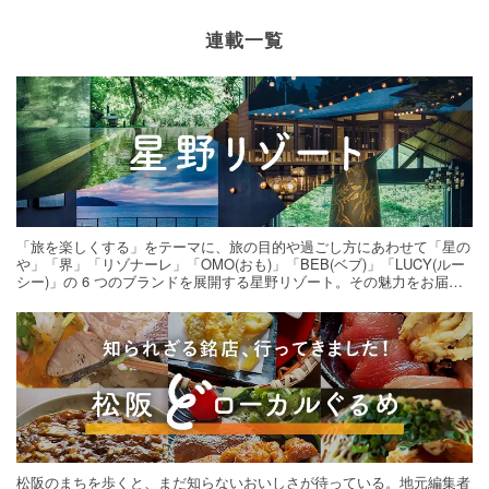
連載一覧
「旅を楽しくする」をテーマに、旅の目的や過ごし方にあわせて「星の
や」「界」「リゾナーレ」「OMO(おも)」「BEB(ベブ)」「LUCY(ルー
シー)」の 6 つのブランドを展開する星野リゾート。その魅力をお届け
する旅の連載。次の旅先探しのヒントにいかがですか？
松阪のまちを歩くと、まだ知らないおいしさが待っている。地元編集者