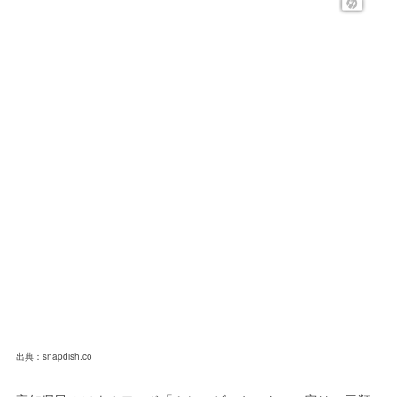
出典：snapdish.co