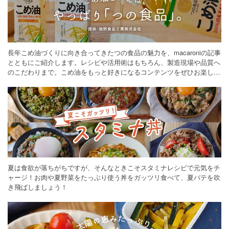
長年こめ油づくりに向き合ってきたつの食品の魅力を、macaroniの記事
とともにご紹介します。レシピや活用術はもちろん、製造現場や品質へ
のこだわりまで。こめ油をもっと好きになるコンテンツをぜひお楽しみ
ください。
夏は食欲が落ちがちですが、そんなときこそスタミナレシピで元気をチ
ャージ！お肉や夏野菜をたっぷり使う丼をガッツリ食べて、夏バテを吹
き飛ばしましょう！