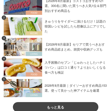
【2026年8月最新】コストコおすすめ121
選。300名に聞いた買うべき人気1位＆部門
別おすすめ商品も
2
きゅうりをサイダーに漬けるだけ！話題の
韓国レシピを試したら想像以上にアリでし
た
3
【2026年8月最新】セリアで買うべきおす
すめ商品総まとめ。雑貨や収納グッズも
4
入手困難のセブン「じゅわっとしたハチミ
ツパン」は口コミ通り？よりおいしくなる
食べ方も検証
5
2026年8月最新｜ダイソーおすすめ商品153
選。使って良かった神アイテムを厳選
もっと見る