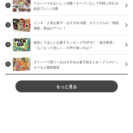
ウエハースをおいしく消費！オーブンなしで手軽に作れる
2
絶品アレンジ6選
ドンキ「人気お菓子」おすすめ18選。オリジナルの「情熱
3
価格」商品がアツい！
復刻してほしいお菓子ランキングTOP10！「復活希望」
4
「なくなって悲しい」の声が多いのは？
ダイソーで買うべきおすすめお菓子総まとめ！グミやクッ
5
キーなど種類豊富
もっと見る