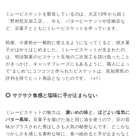
ミレービスケットを製造しているのは、大正12年から続く
「野村煎豆加工店」。今も、バターピーナッツや甘納豆な
ど、豆菓子とともにミレービスケットを作っています。
戦後、小麦粉が一般的に使えるようになってくると、焼き菓
子がはやりはじめました。ミレービスケットが生まれたの
は、明治製菓のビスケット生地の二次加工を請け負ったこと
がきっかけ。キャッチフレーズにもあるように、職人によっ
て“まじめ”にコツコツと作られたビスケットは、高知県民の
評判を得てヒット商品となったのです。（※1）
サクサク食感と塩味に手が止まらない
ミレービスケットの魅力は、
濃いめの味と、ほどよい塩気に
バター風味。
豆菓子を揚げた油と同じ油を使うので、豆の旨
味がプラスされた香ばしさも人気の秘密なんです。どこかな
つかしさを感じる素朴な味に、食べ始めると手が止まらなく