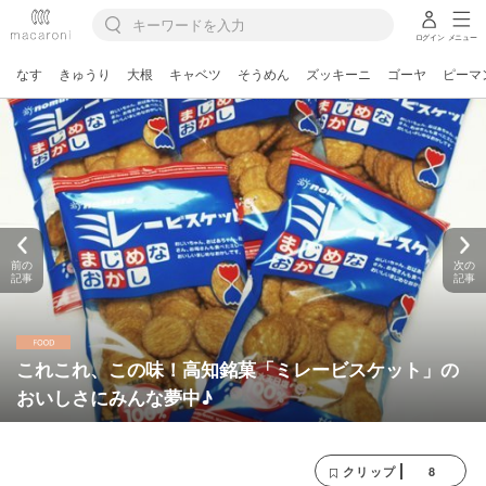
ログイン
メニュー
なす
きゅうり
大根
キャベツ
そうめん
ズッキーニ
ゴーヤ
ピーマ
前の
次の
記事
記事
これこれ、この味！高知銘菓「ミレービスケット」の
おいしさにみんな夢中♪
8
クリップ