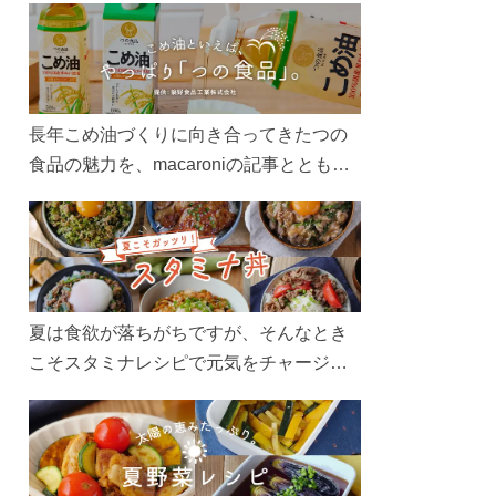
長年こめ油づくりに向き合ってきたつの
食品の魅力を、macaroniの記事とともに
ご紹介します。レシピや活用術はもちろ
ん、製造現場や品質へのこだわりまで。
こめ油をもっと好きになるコンテンツを
ぜひお楽しみください。
夏は食欲が落ちがちですが、そんなとき
こそスタミナレシピで元気をチャージ！
お肉や夏野菜をたっぷり使う丼をガッツ
リ食べて、夏バテを吹き飛ばしましょ
う！