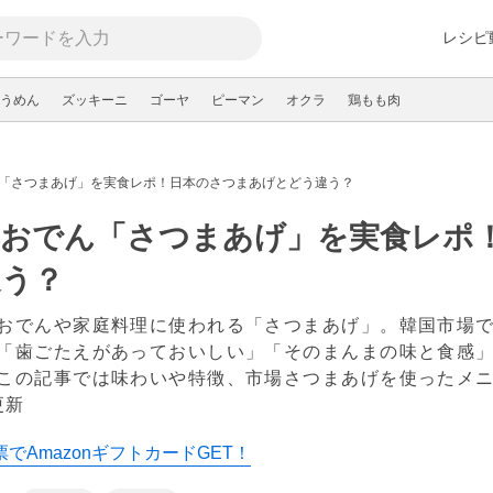
レシピ
うめん
ズッキーニ
ゴーヤ
ピーマン
オクラ
鶏もも肉
「さつまあげ」を実食レポ！日本のさつまあげとどう違う？
国おでん「さつまあげ」を実食レポ
違う？
おでんや家庭料理に使われる「さつまあげ」。韓国市場
「歯ごたえがあっておいしい」「そのまんまの味と食感
この記事では味わいや特徴、市場さつまあげを使ったメ
更新
でAmazonギフトカードGET！