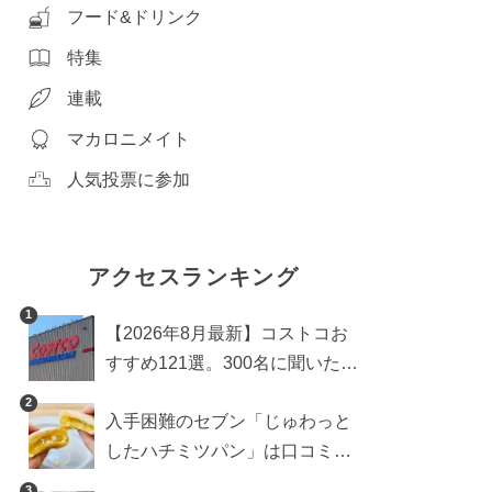
フード&ドリンク
特集
連載
マカロニメイト
人気投票に参加
アクセスランキング
1
【2026年8月最新】コストコお
すすめ121選。300名に聞いた買
うべき人気1位＆部門別おすす
2
入手困難のセブン「じゅわっと
め商品も
したハチミツパン」は口コミ通
り？よりおいしくなる食べ方も
3