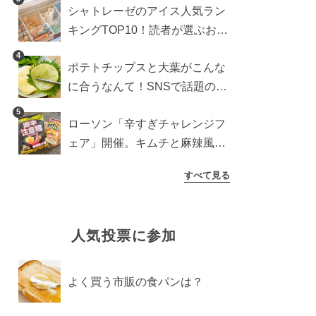
シャトレーゼのアイス人気ラン
検証
キングTOP10！読者が選ぶおす
すめ商品は？
4
ポテトチップスと大葉がこんな
に合うなんて！SNSで話題の食
べ方に手が止まらなくなった
5
ローソン「辛すぎチャレンジフ
ェア」開催。キムチと麻辣風の
激辛注意な2品を食べ比べ
すべて見る
人気投票に参加
よく買う市販の食パンは？