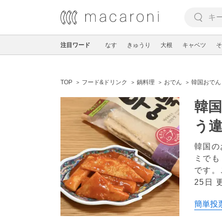
注目ワード
なす
きゅうり
大根
キャベツ
そ
TOP
フード&ドリンク
鍋料理
おでん
韓国おでん
韓
う
韓国の
ミでも
です。
25日 
簡単投票