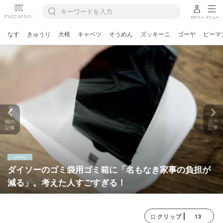
ログイン
メニュー
なす
きゅうり
大根
キャベツ
そうめん
ズッキーニ
ゴーヤ
ピーマ
前の
次の
記事
記事
ダイソーのゴミ袋用ゴミ箱に「名もなき家事の負担が
減る」。考えた人すごすぎる！
13
クリップ