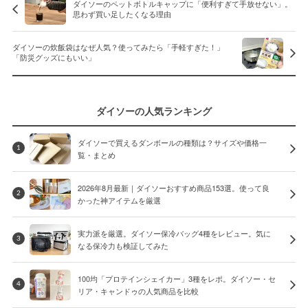
ダイソーのペットボトルキャップに「便利すぎて手放せない」。
思わず買い足したくなる理由
ダイソーの炊飯袋はなぜ人気？使ってみたら「手軽すぎた！」
「防災グッズにもいい」
ダイソーの人気ランキング
ダイソーで買えるダンボールの種類は？サイズや価格一
1
覧・まとめ
2026年8月最新｜ダイソーおすすめ商品153選。使って良
2
かった神アイテムを厳選
実力派を厳選。ダイソー保冷バッグ4種をレビュー。気に
3
なる保冷力も検証してみた
100均「プロテインシェイカー」3種をレポ。ダイソー・セ
4
リア・キャンドゥの人気商品を比較