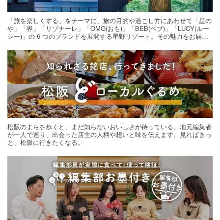
「旅を楽しくする」をテーマに、旅の目的や過ごし方にあわせて「星の
や」「界」「リゾナーレ」「OMO(おも)」「BEB(ベブ)」「LUCY(ルー
シー)」の 6 つのブランドを展開する星野リゾート。その魅力をお届け
する旅の連載。次の旅先探しのヒントにいかがですか？
松阪のまちを歩くと、まだ知らないおいしさが待っている。地元編集者
が一人で巡り、出会った店主の人柄や想いと味を伝えます。見ればきっ
と、松阪に行きたくなる。