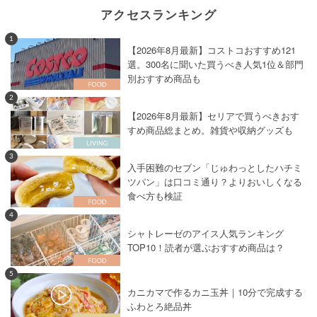
アクセスランキング
1
【2026年8月最新】コストコおすすめ121
選。300名に聞いた買うべき人気1位＆部門
別おすすめ商品も
2
【2026年8月最新】セリアで買うべきおす
すめ商品総まとめ。雑貨や収納グッズも
3
入手困難のセブン「じゅわっとしたハチミ
ツパン」は口コミ通り？よりおいしくなる
食べ方も検証
4
シャトレーゼのアイス人気ランキング
TOP10！読者が選ぶおすすめ商品は？
5
カニカマで作るカニ玉丼｜10分で完成する
ふわとろ絶品丼