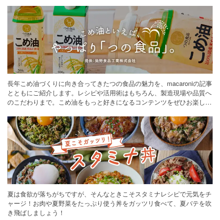
長年こめ油づくりに向き合ってきたつの食品の魅力を、macaroniの記事
とともにご紹介します。レシピや活用術はもちろん、製造現場や品質へ
のこだわりまで。こめ油をもっと好きになるコンテンツをぜひお楽しみ
ください。
夏は食欲が落ちがちですが、そんなときこそスタミナレシピで元気をチ
ャージ！お肉や夏野菜をたっぷり使う丼をガッツリ食べて、夏バテを吹
き飛ばしましょう！