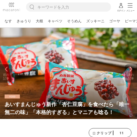
ログイン
メニュー
なす
きゅうり
大根
キャベツ
そうめん
ズッキーニ
ゴーヤ
ピーマ
前の
次の
記事
記事
あいすまんじゅう新作「杏仁豆腐」を食べたら「唯一
無二の味」「本格的すぎる」とマニアも唸る！
11
クリップ