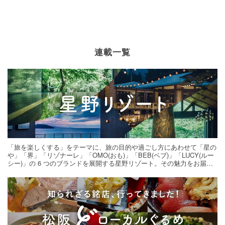
連載一覧
「旅を楽しくする」をテーマに、旅の目的や過ごし方にあわせて「星の
や」「界」「リゾナーレ」「OMO(おも)」「BEB(ベブ)」「LUCY(ルー
シー)」の 6 つのブランドを展開する星野リゾート。その魅力をお届け
する旅の連載。次の旅先探しのヒントにいかがですか？