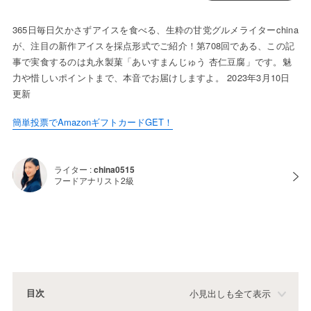
365日毎日欠かさずアイスを食べる、生粋の甘党グルメライターchina
が、注目の新作アイスを採点形式でご紹介！第708回である、この記
事で実食するのは丸永製菓「あいすまんじゅう 杏仁豆腐」です。魅
力や惜しいポイントまで、本音でお届けしますよ。 2023年3月10日
更新
簡単投票でAmazonギフトカードGET！
ライター :
china0515
フードアナリスト2級
目次
小見出しも全て表示