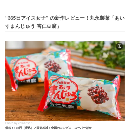
“365日アイス女子” の新作レビュー！丸永製菓「あい
すまんじゅう 杏仁豆腐」
Photo by china0515
価格：172円（税込）／販売地域：全国のコンビニ、スーパーほか