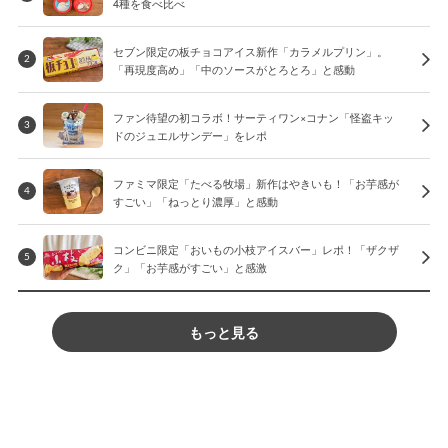
4種を食べ比べ
セブン限定の板チョコアイス新作「カラメルプリン」。
2
「再現度高め」「中のソースがとろとろ」と感動
ファン待望の初コラボ！サーティワン×コナン「怪盗キッ
3
ドのジュエルサンデー」をレポ
ファミマ限定「たべる牧場」新作はやきいも！「お芋感が
4
すごい」「ねっとり濃厚」と感動
コンビニ限定「おいもの小枝アイスバー」レポ！「ザクザ
5
ク」「お芋感がすごい」と感激
もっと見る