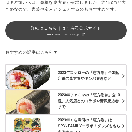
はま寿司からは、豪華な恵方巻が登場しました。約18cmと大
きめなので、家族や友人とシェアするのもおすすめです。
詳細はこちら｜はま寿司公式サイト
www.hama-sushi.co.jp
おすすめの記事はこちら▼
2023年スシローの「恵方巻」全3種。
定番の恵方巻やキンパ巻きなど
2023年ファミマの「恵方巻き」全10
種。人気店とのコラボや贅沢恵方巻
まで
2023年くら寿司の「恵方巻」は
SPY×FAMILYコラボ！グッズももら
えるチャンス