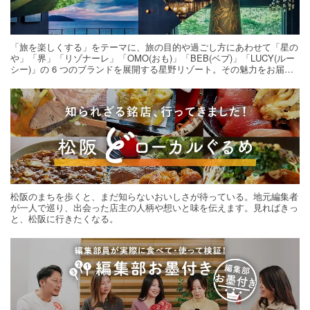
「旅を楽しくする」をテーマに、旅の目的や過ごし方にあわせて「星の
や」「界」「リゾナーレ」「OMO(おも)」「BEB(ベブ)」「LUCY(ルー
シー)」の 6 つのブランドを展開する星野リゾート。その魅力をお届け
する旅の連載。次の旅先探しのヒントにいかがですか？
松阪のまちを歩くと、まだ知らないおいしさが待っている。地元編集者
が一人で巡り、出会った店主の人柄や想いと味を伝えます。見ればきっ
と、松阪に行きたくなる。