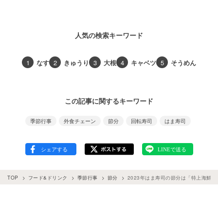
人気の検索キーワード
1
なす
2
きゅうり
3
大根
4
キャベツ
5
そうめん
この記事に関するキーワード
季節行事
外食チェーン
節分
回転寿司
はま寿司
TOP
フード&ドリンク
季節行事
節分
2023年はま寿司の節分は「特上海鮮