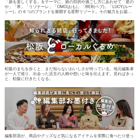
「旅を楽しくする」をテーマに、旅の目的や過ごし方にあわせて「星の
や」「界」「リゾナーレ」「OMO(おも)」「BEB(ベブ)」「LUCY(ルー
シー)」の 6 つのブランドを展開する星野リゾート。その魅力をお届け
する旅の連載。次の旅先探しのヒントにいかがですか？
松阪のまちを歩くと、まだ知らないおいしさが待っている。地元編集者
が一人で巡り、出会った店主の人柄や想いと味を伝えます。見ればきっ
と、松阪に行きたくなる。
編集部員が、商品やグッズなど気になるアイテムを実際に食べたり使っ