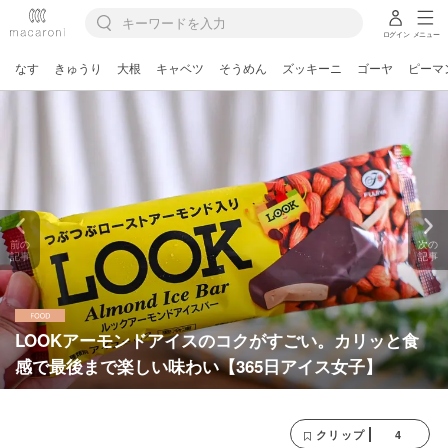
ログイン
メニュー
なす
きゅうり
大根
キャベツ
そうめん
ズッキーニ
ゴーヤ
ピーマ
前の
次の
記事
記事
LOOKアーモンドアイスのコクがすごい。カリッと食
感で最後まで楽しい味わい【365日アイス女子】
4
クリップ