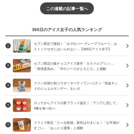
この連載の記事一覧へ
365日のアイス女子の人気ランキング
セブン限定で復刻！「みぞれバー グレープフルーツ」は
1
ストックせずにはいられない…【365日アイス女子】
セブン限定の板チョコアイス新作「カラメルプリン」。
2
「再現度高め」「中のソースがとろとろ」と感動
ファン待望の初コラボ！サーティワン×コナン「怪盗キッ
3
ドのジュエルサンデー」をレポ
ロッテからアイスの新ブランド誕生！「アジアに恋して」
4
4種を食べ比べ
ファミマ限定「たべる牧場」新作はやきいも！「お芋感が
5
すごい」「ねっとり濃厚」と感動