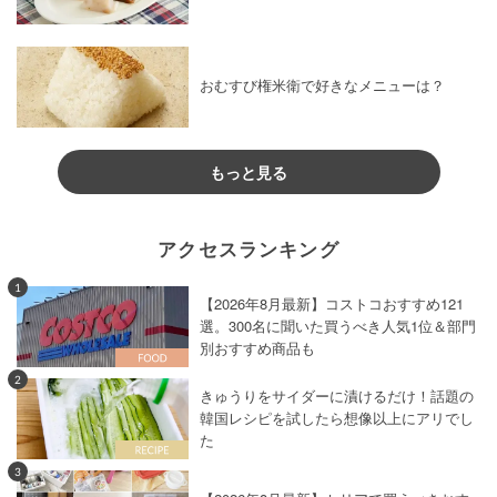
おむすび権米衛で好きなメニューは？
もっと見る
アクセスランキング
1
【2026年8月最新】コストコおすすめ121
選。300名に聞いた買うべき人気1位＆部門
別おすすめ商品も
2
きゅうりをサイダーに漬けるだけ！話題の
韓国レシピを試したら想像以上にアリでし
た
3