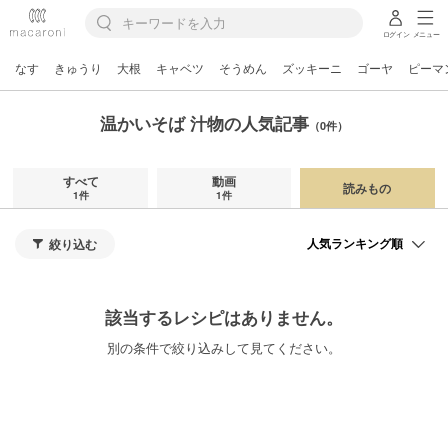
ログイン
メニュー
なす
きゅうり
大根
キャベツ
そうめん
ズッキーニ
ゴーヤ
ピーマ
温かいそば 汁物の人気記事
（0件）
すべて
動画
読みもの
1件
1件
絞り込む
該当するレシピはありません。
別の条件で絞り込みして見てください。