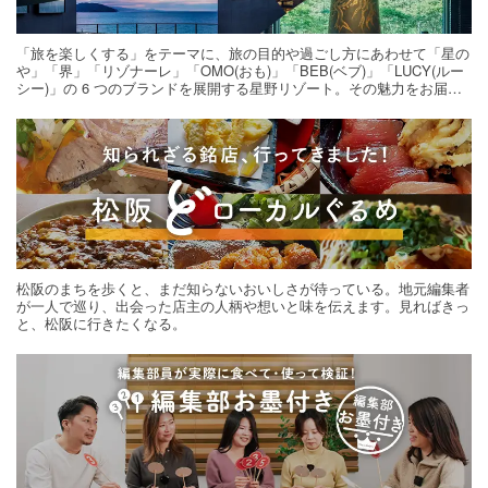
「旅を楽しくする」をテーマに、旅の目的や過ごし方にあわせて「星の
や」「界」「リゾナーレ」「OMO(おも)」「BEB(ベブ)」「LUCY(ルー
シー)」の 6 つのブランドを展開する星野リゾート。その魅力をお届け
する旅の連載。次の旅先探しのヒントにいかがですか？
松阪のまちを歩くと、まだ知らないおいしさが待っている。地元編集者
が一人で巡り、出会った店主の人柄や想いと味を伝えます。見ればきっ
と、松阪に行きたくなる。