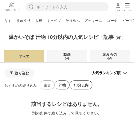
ログイン
メニュー
なす
きゅうり
大根
キャベツ
そうめん
ズッキーニ
ゴーヤ
ピーマ
温かいそば 汁物 10分以内の人気レシピ・記事
（0件）
動画
読みもの
すべて
0件
0件
絞り込む
主食
汁物
10分以内
おすすめの絞り込み
該当するレシピはありません。
別の条件で絞り込みして見てください。