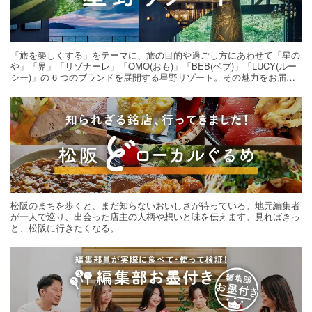
「旅を楽しくする」をテーマに、旅の目的や過ごし方にあわせて「星の
や」「界」「リゾナーレ」「OMO(おも)」「BEB(ベブ)」「LUCY(ルー
シー)」の 6 つのブランドを展開する星野リゾート。その魅力をお届け
する旅の連載。次の旅先探しのヒントにいかがですか？
松阪のまちを歩くと、まだ知らないおいしさが待っている。地元編集者
が一人で巡り、出会った店主の人柄や想いと味を伝えます。見ればきっ
と、松阪に行きたくなる。