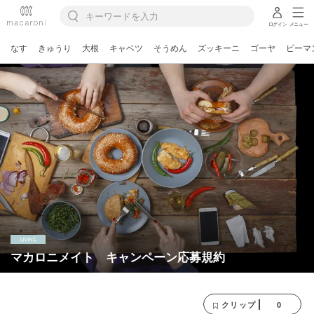
ログイン
メニュー
なす
きゅうり
大根
キャベツ
そうめん
ズッキーニ
ゴーヤ
ピーマ
マカロニメイト キャンペーン応募規約
0
クリップ