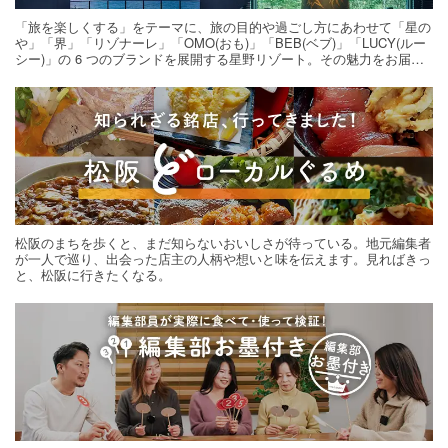
「旅を楽しくする」をテーマに、旅の目的や過ごし方にあわせて「星の
や」「界」「リゾナーレ」「OMO(おも)」「BEB(ベブ)」「LUCY(ルー
シー)」の 6 つのブランドを展開する星野リゾート。その魅力をお届け
する旅の連載。次の旅先探しのヒントにいかがですか？
松阪のまちを歩くと、まだ知らないおいしさが待っている。地元編集者
が一人で巡り、出会った店主の人柄や想いと味を伝えます。見ればきっ
と、松阪に行きたくなる。