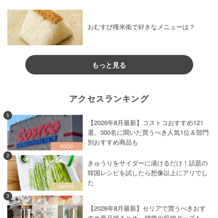
おむすび権米衛で好きなメニューは？
もっと見る
アクセスランキング
1
【2026年8月最新】コストコおすすめ121
選。300名に聞いた買うべき人気1位＆部門
別おすすめ商品も
2
きゅうりをサイダーに漬けるだけ！話題の
韓国レシピを試したら想像以上にアリでし
た
3
【2026年8月最新】セリアで買うべきおす
すめ商品総まとめ。雑貨や収納グッズも