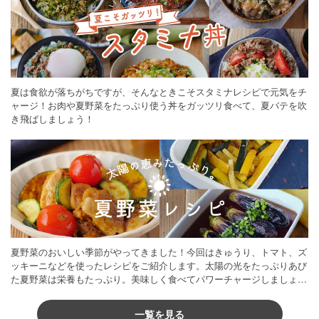
夏は食欲が落ちがちですが、そんなときこそスタミナレシピで元気をチ
ャージ！お肉や夏野菜をたっぷり使う丼をガッツリ食べて、夏バテを吹
き飛ばしましょう！
夏野菜のおいしい季節がやってきました！今回はきゅうり、トマト、ズ
ッキーニなどを使ったレシピをご紹介します。太陽の光をたっぷりあび
た夏野菜は栄養もたっぷり。美味しく食べてパワーチャージしましょう
♪
一覧を見る