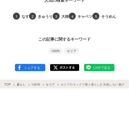
人気の検索キーワード
1
なす
2
きゅうり
3
大根
4
キャベツ
5
そうめん
この記事に関するキーワード
100均
セリア
TOP
暮らし
100均
セリア
セリアのラックで整う暮らし♪ 失敗しない選び方