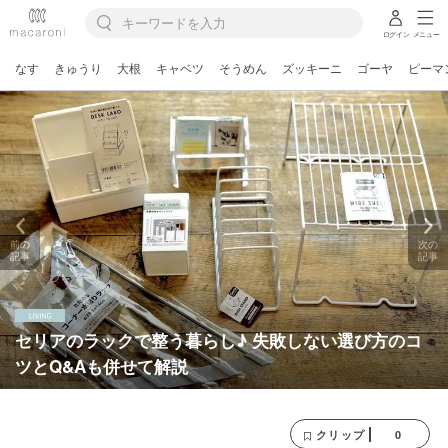
ログイン
メニュー
なす
きゅうり
大根
キャベツ
そうめん
ズッキーニ
ゴーヤ
ピーマ
前の
次の
記事
記事
セリアのラックで整う暮らし♪ 失敗しない選び方のコ
ツとQ&Aも併せて解説
0
クリップ