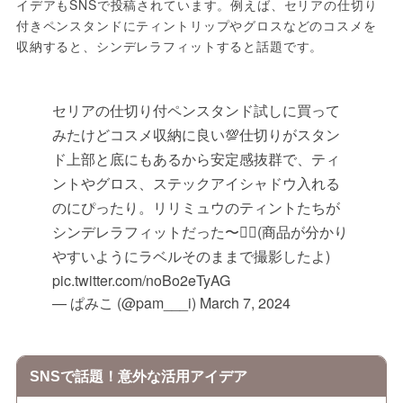
イデアもSNSで投稿されています。例えば、セリアの仕切り
付きペンスタンドにティントリップやグロスなどのコスメを
収納すると、シンデレラフィットすると話題です。
セリアの仕切り付ペンスタンド試しに買って
みたけどコスメ収納に良い💯仕切りがスタン
ド上部と底にもあるから安定感抜群で、ティ
ントやグロス、ステックアイシャドウ入れる
のにぴったり。リリミュウのティントたちが
シンデレラフィットだった〜✊🏻(商品が分かり
やすいようにラベルそのままで撮影したよ)
pic.twitter.com/noBo2eTyAG
— ぱみこ (@pam___i)
March 7, 2024
SNSで話題！意外な活用アイデア