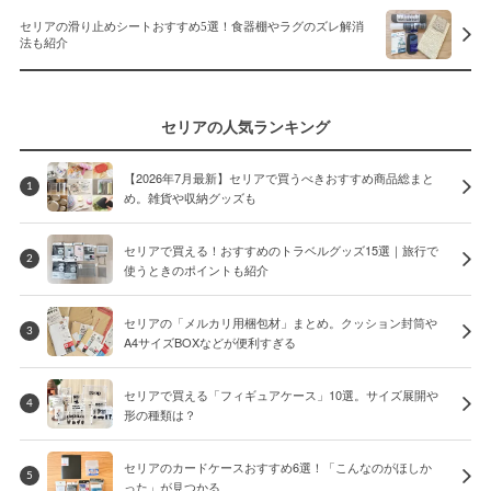
セリアの滑り止めシートおすすめ5選！食器棚やラグのズレ解消
法も紹介
セリアの人気ランキング
【2026年7月最新】セリアで買うべきおすすめ商品総まと
1
め。雑貨や収納グッズも
セリアで買える！おすすめのトラベルグッズ15選｜旅行で
2
使うときのポイントも紹介
セリアの「メルカリ用梱包材」まとめ。クッション封筒や
3
A4サイズBOXなどが便利すぎる
セリアで買える「フィギュアケース」10選。サイズ展開や
4
形の種類は？
セリアのカードケースおすすめ6選！「こんなのがほしか
5
った」が見つかる