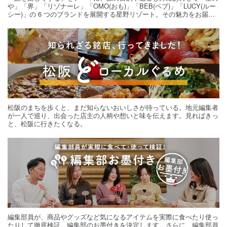
や」「界」「リゾナーレ」「OMO(おも)」「BEB(ベブ)」「LUCY(ルー
シー)」の 6 つのブランドを展開する星野リゾート。その魅力をお届け
する旅の連載。次の旅先探しのヒントにいかがですか？
松阪のまちを歩くと、まだ知らないおいしさが待っている。地元編集者
が一人で巡り、出会った店主の人柄や想いと味を伝えます。見ればきっ
と、松阪に行きたくなる。
編集部員が、商品やグッズなど気になるアイテムを実際に食べたり使っ
たりして徹底検証。編集部のお墨付きを決定します。さらに、編集部員