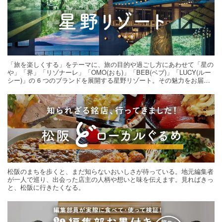
「旅を楽しくする」をテーマに、旅の目的や過ごし方にあわせて「星の
や」「界」「リゾナーレ」「OMO(おも)」「BEB(ベブ)」「LUCY(ルー
シー)」の 6 つのブランドを展開する星野リゾート。その魅力をお届け
する旅の連載。次の旅先探しのヒントにいかがですか？
松阪のまちを歩くと、まだ知らないおいしさが待っている。地元編集者
が一人で巡り、出会った店主の人柄や想いと味を伝えます。見ればきっ
と、松阪に行きたくなる。