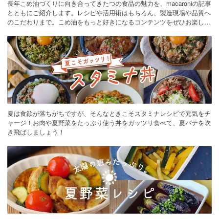
長年こめ油づくりに向き合ってきたつの食品の魅力を、macaroniの記事
とともにご紹介します。レシピや活用術はもちろん、製造現場や品質へ
のこだわりまで。こめ油をもっと好きになるコンテンツをぜひお楽しみ
ください。
夏は食欲が落ちがちですが、そんなときこそスタミナレシピで元気をチ
ャージ！お肉や夏野菜をたっぷり使う丼をガッツリ食べて、夏バテを吹
き飛ばしましょう！