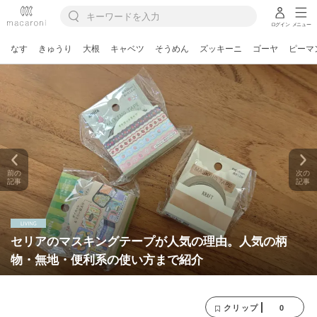
ログイン
メニュー
なす
きゅうり
大根
キャベツ
そうめん
ズッキーニ
ゴーヤ
ピーマ
前の
次の
記事
記事
セリアのマスキングテープが人気の理由。人気の柄
物・無地・便利系の使い方まで紹介
0
クリップ