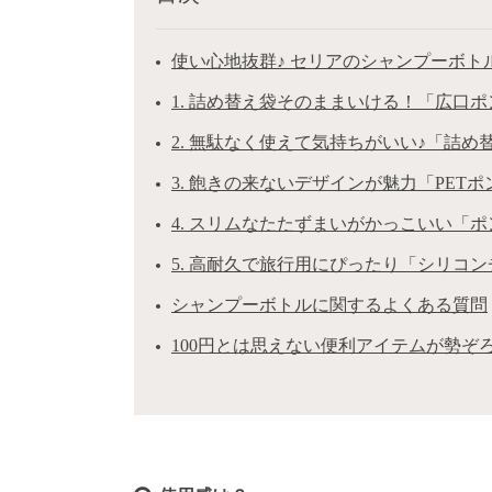
使い心地抜群♪ セリアのシャンプーボト
1. 詰め替え袋そのままいける！「広口
2. 無駄なく使えて気持ちがいい♪「詰
3. 飽きの来ないデザインが魅力「PETポ
4. スリムなたたずまいがかっこいい「ポン
5. 高耐久で旅行用にぴったり「シリコ
シャンプーボトルに関するよくある質問
100円とは思えない便利アイテムが勢ぞ