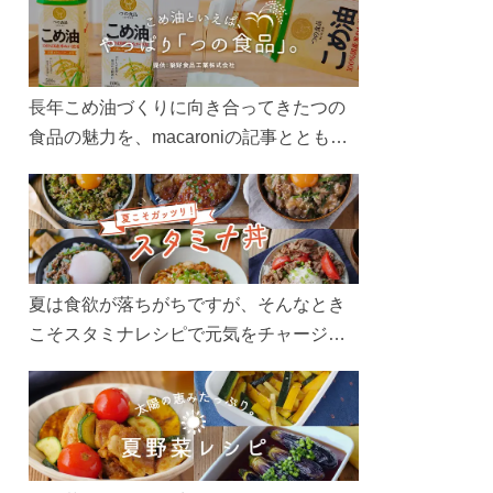
長年こめ油づくりに向き合ってきたつの
食品の魅力を、macaroniの記事とともに
ご紹介します。レシピや活用術はもちろ
ん、製造現場や品質へのこだわりまで。
こめ油をもっと好きになるコンテンツを
ぜひお楽しみください。
夏は食欲が落ちがちですが、そんなとき
こそスタミナレシピで元気をチャージ！
お肉や夏野菜をたっぷり使う丼をガッツ
リ食べて、夏バテを吹き飛ばしましょ
う！