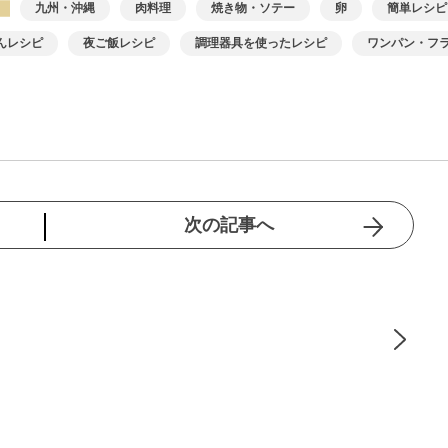
九州・沖縄
肉料理
焼き物・ソテー
卵
簡単レシピ
んレシピ
夜ご飯レシピ
調理器具を使ったレシピ
ワンパン・フ
肉)
揚げ焼き
チキン南蛮
次の記事へ