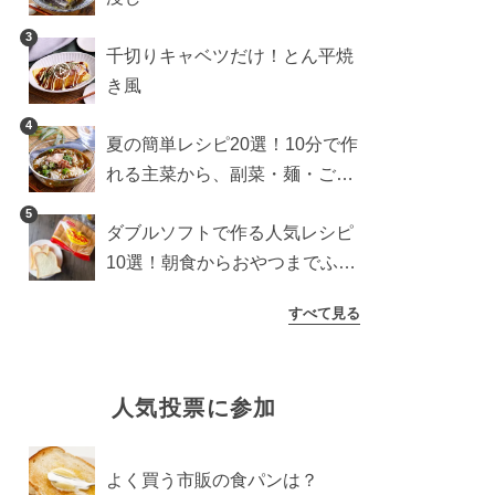
3
千切りキャベツだけ！とん平焼
き風
4
夏の簡単レシピ20選！10分で作
れる主菜から、副菜・麺・ごは
んまで一気に紹介
5
ダブルソフトで作る人気レシピ
10選！朝食からおやつまでふん
わり食パンを楽しむアレンジ
すべて見る
人気投票に参加
よく買う市販の食パンは？