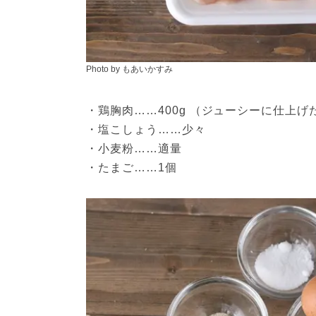
Photo by もあいかすみ
・鶏胸肉……400g （ジューシーに仕上げ
・塩こしょう……少々
・小麦粉……適量
・たまご……1個