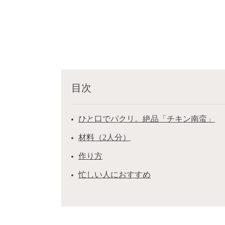
目次
ひと口でパクリ。絶品「チキン南蛮」
材料（2人分）
作り方
忙しい人におすすめ