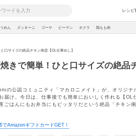
レシピ
うめん
ズッキーニ
ゴーヤ
ピーマン
オクラ
鶏もも肉
と口サイズの絶品チキン南蛮【OL仕事めし】
焼きで簡単！ひと口サイズの絶品チ
】
aroniの公認コミュニティ「マカロニメイト」が、オリジ
お届け。今日は、仕事後でも簡単においしく作れる【O
夜ごはんにもお弁当にもピッタリだという絶品「チキン
でAmazonギフトカードGET！