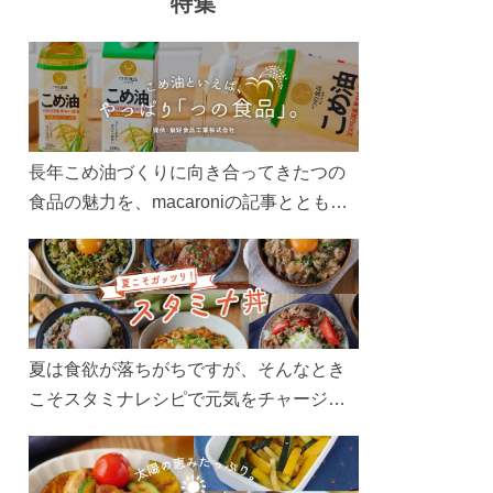
特集
長年こめ油づくりに向き合ってきたつの
食品の魅力を、macaroniの記事とともに
ご紹介します。レシピや活用術はもちろ
ん、製造現場や品質へのこだわりまで。
こめ油をもっと好きになるコンテンツを
ぜひお楽しみください。
夏は食欲が落ちがちですが、そんなとき
こそスタミナレシピで元気をチャージ！
お肉や夏野菜をたっぷり使う丼をガッツ
リ食べて、夏バテを吹き飛ばしましょ
う！