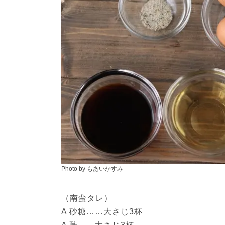
Photo by もあいかすみ
（南蛮タレ）
A 砂糖……大さじ3杯