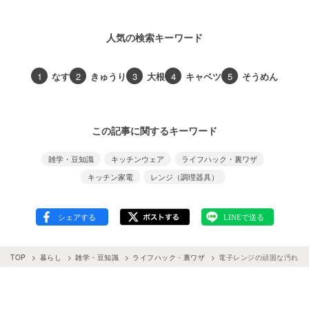
人気の検索キーワード
1
なす
2
きゅうり
3
大根
4
キャベツ
5
そうめん
この記事に関するキーワード
雑学・豆知識
キッチンウェア
ライフハック・裏ワザ
キッチン家電
レンジ（調理器具）
TOP
暮らし
雑学・豆知識
ライフハック・裏ワザ
電子レンジの頑固な汚れは「