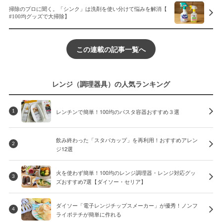
掃除のプロに聞く。「シンク」は洗剤を使い分けて悩みを解消【
#100均グッズで大掃除】
この連載の記事一覧へ
レンジ（調理器具）の人気ランキング
レンチンで簡単！100均のパスタ容器おすすめ３選
1
飲み終わった「スタバカップ」を再利用！おすすめアレン
2
ジ12選
火を使わず簡単！100均のレンジ調理器・レンジ対応グッ
3
ズおすすめ7選【ダイソー・セリア】
ダイソー「電子レンジチップスメーカー」が優秀！ノンフ
4
ライポテチが簡単に作れる