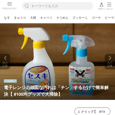
ログイン
メニュー
なす
きゅうり
大根
キャベツ
そうめん
ズッキーニ
ゴーヤ
ピーマ
前の
次の
記事
記事
電子レンジの頑固な汚れは「チン」するだけで簡単解
決【 #100均グッズで大掃除】
873
クリップ