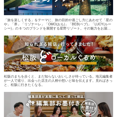
「旅を楽しくする」をテーマに、旅の目的や過ごし方にあわせて「星の
や」「界」「リゾナーレ」「OMO(おも)」「BEB(ベブ)」「LUCY(ルー
シー)」の 6 つのブランドを展開する星野リゾート。その魅力をお届け
する旅の連載。次の旅先探しのヒントにいかがですか？
松阪のまちを歩くと、まだ知らないおいしさが待っている。地元編集者
が一人で巡り、出会った店主の人柄や想いと味を伝えます。見ればきっ
と、松阪に行きたくなる。