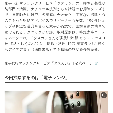
家事代行マッチングサービス「タスカジ」の、掃除と整理収
納部門で活躍。ナチュラル洗剤から今話題のお掃除グッズま
で、日夜独自に研究。各家庭に合わせた、丁寧なお掃除と心
のこもった収納アドバイスでリピーターも多数。100円ショ
ップや身近な道具を使った家事が得意で、主婦目線の簡単で
続けられるテクニックが好評。取材歴多数。時短家事コーデ
ィネーター®。「タスカジさんが実践! 快適! キッチンのスゴ
技 収納・しくみづくり・掃除・料理: 時短!家事ラク! お役立
ちアイデア集」（徳間書店）でも掃除のワザを多数紹介。
家事代行マッチングサービス「タスカジ」｜公式ページ
今回掃除するのは「電子レンジ」