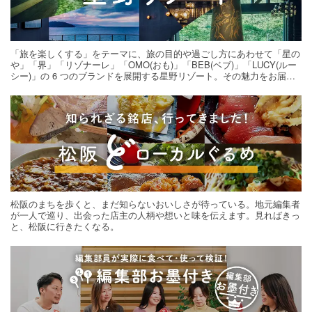
「旅を楽しくする」をテーマに、旅の目的や過ごし方にあわせて「星の
や」「界」「リゾナーレ」「OMO(おも)」「BEB(ベブ)」「LUCY(ルー
シー)」の 6 つのブランドを展開する星野リゾート。その魅力をお届け
する旅の連載。次の旅先探しのヒントにいかがですか？
松阪のまちを歩くと、まだ知らないおいしさが待っている。地元編集者
が一人で巡り、出会った店主の人柄や想いと味を伝えます。見ればきっ
と、松阪に行きたくなる。