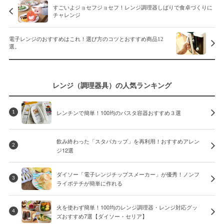
すごいよジョセフジョセフ！レンジ調理器しばりで食卓づくりに
チャレンジ
電子レンジのおすすめはこれ！選び方のコツとおすすめ商品12
選。
レンジ（調理器具）の人気ランキング
レンチンで簡単！100均のパスタ容器おすすめ３選
1
飲み終わった「スタバカップ」を再利用！おすすめアレン
2
ジ12選
ダイソー「電子レンジチップスメーカー」が優秀！ノンフ
3
ライポテチが簡単に作れる
火を使わず簡単！100均のレンジ調理器・レンジ対応グッ
4
ズおすすめ7選【ダイソー・セリア】