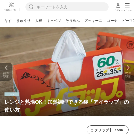
ログイン
メニュー
なす
きゅうり
大根
キャベツ
そうめん
ズッキーニ
ゴーヤ
ピーマ
前の
次の
記事
記事
レンジと熱湯OK！加熱調理できる袋「アイラップ」の
使い方
1536
クリップ