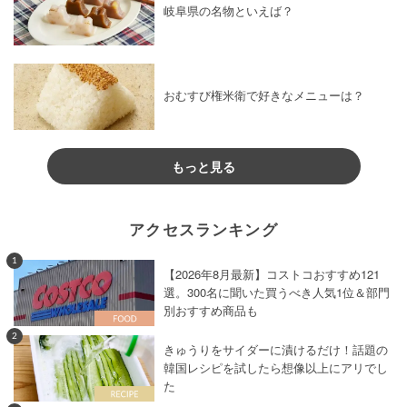
岐阜県の名物といえば？
おむすび権米衛で好きなメニューは？
もっと見る
アクセスランキング
1
【2026年8月最新】コストコおすすめ121
選。300名に聞いた買うべき人気1位＆部門
別おすすめ商品も
2
きゅうりをサイダーに漬けるだけ！話題の
韓国レシピを試したら想像以上にアリでし
た