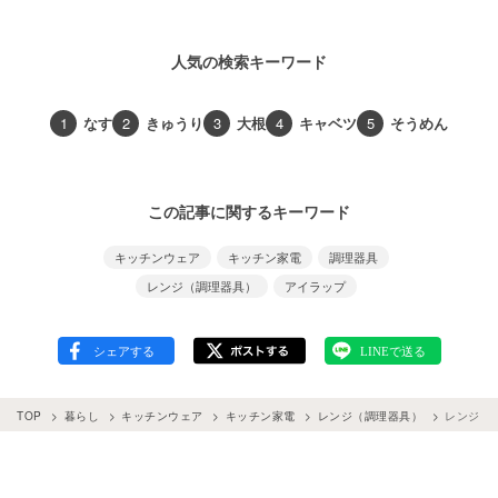
人気の検索キーワード
1
なす
2
きゅうり
3
大根
4
キャベツ
5
そうめん
この記事に関するキーワード
キッチンウェア
キッチン家電
調理器具
レンジ（調理器具）
アイラップ
TOP
暮らし
キッチンウェア
キッチン家電
レンジ（調理器具）
レンジと