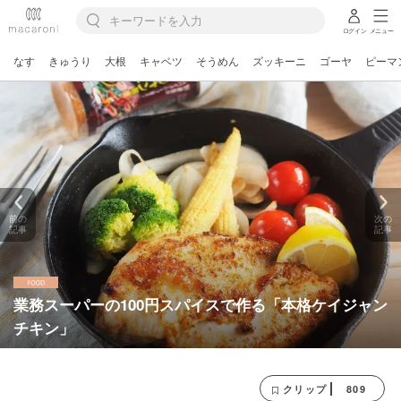
ログイン
メニュー
なす
きゅうり
大根
キャベツ
そうめん
ズッキーニ
ゴーヤ
ピーマ
前の
次の
記事
記事
業務スーパーの100円スパイスで作る「本格ケイジャン
チキン」
809
クリップ