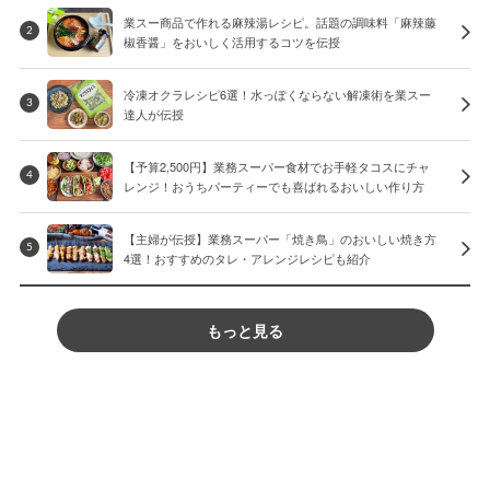
業スー商品で作れる麻辣湯レシピ。話題の調味料「麻辣藤
2
椒香醤」をおいしく活用するコツを伝授
冷凍オクラレシピ6選！水っぽくならない解凍術を業スー
3
達人が伝授
【予算2,500円】業務スーパー食材でお手軽タコスにチャ
4
レンジ！おうちパーティーでも喜ばれるおいしい作り方
【主婦が伝授】業務スーパー「焼き鳥」のおいしい焼き方
5
4選！おすすめのタレ・アレンジレシピも紹介
もっと見る