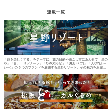
連載一覧
「旅を楽しくする」をテーマに、旅の目的や過ごし方にあわせて「星の
や」「界」「リゾナーレ」「OMO(おも)」「BEB(ベブ)」「LUCY(ルー
シー)」の 6 つのブランドを展開する星野リゾート。その魅力をお届け
する旅の連載。次の旅先探しのヒントにいかがですか？