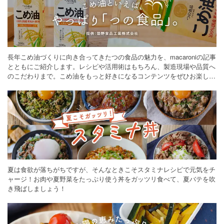
長年こめ油づくりに向き合ってきたつの食品の魅力を、macaroniの記事
とともにご紹介します。レシピや活用術はもちろん、製造現場や品質へ
のこだわりまで。こめ油をもっと好きになるコンテンツをぜひお楽しみ
ください。
夏は食欲が落ちがちですが、そんなときこそスタミナレシピで元気をチ
ャージ！お肉や夏野菜をたっぷり使う丼をガッツリ食べて、夏バテを吹
き飛ばしましょう！