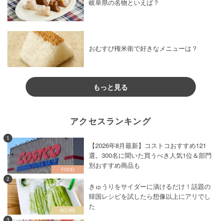
岐阜県の名物といえば？
おむすび権米衛で好きなメニューは？
もっと見る
アクセスランキング
1
【2026年8月最新】コストコおすすめ121
選。300名に聞いた買うべき人気1位＆部門
別おすすめ商品も
2
きゅうりをサイダーに漬けるだけ！話題の
韓国レシピを試したら想像以上にアリでし
た
3