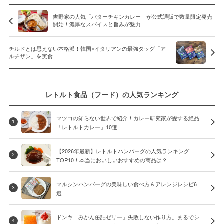
吉野家の人気「バターチキンカレー」が公式通販で数量限定発売
開始！濃厚なスパイスと旨みが魅力
チルドとは思えない本格派！韓国×イタリアンの最強タッグ「ア
ルチザン」を実食
レトルト食品（フード）の人気ランキング
マツコの知らない世界で紹介！カレー研究家が愛する絶品
1
「レトルトカレー」10選
【2026年最新】レトルトハンバーグの人気ランキング
2
TOP10！本当においしいおすすめの商品は？
マルシンハンバーグの美味しい食べ方＆アレンジレシピ6
3
選
ドンキ「みかん缶詰ゼリー」失敗しない作り方。まるでシ
4