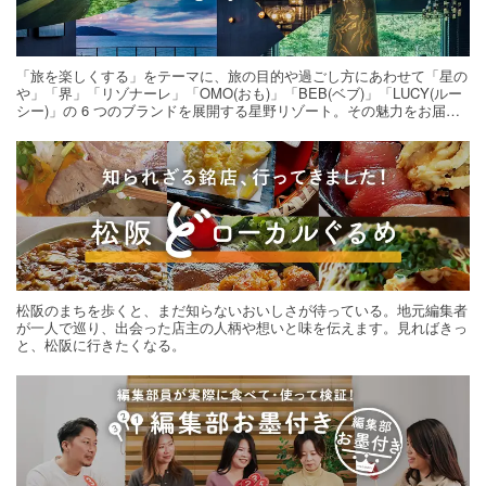
「旅を楽しくする」をテーマに、旅の目的や過ごし方にあわせて「星の
や」「界」「リゾナーレ」「OMO(おも)」「BEB(ベブ)」「LUCY(ルー
シー)」の 6 つのブランドを展開する星野リゾート。その魅力をお届け
する旅の連載。次の旅先探しのヒントにいかがですか？
松阪のまちを歩くと、まだ知らないおいしさが待っている。地元編集者
が一人で巡り、出会った店主の人柄や想いと味を伝えます。見ればきっ
と、松阪に行きたくなる。