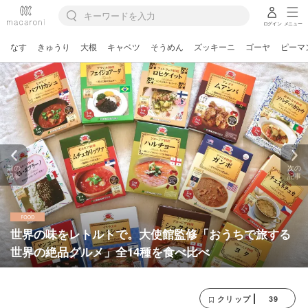
ログイン
メニュー
なす
きゅうり
大根
キャベツ
そうめん
ズッキーニ
ゴーヤ
ピーマ
前の
次の
記事
記事
世界の味をレトルトで。大使館監修「おうちで旅する
世界の絶品グルメ」全14種を食べ比べ
39
クリップ