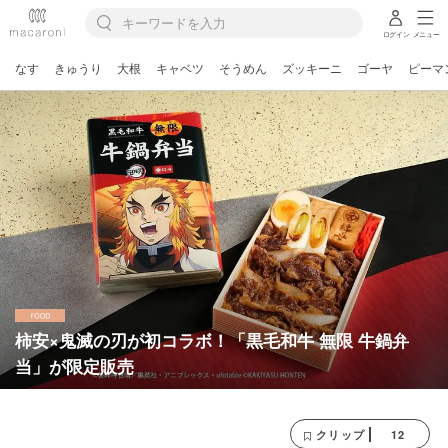
ログイン
メニュー
なす
きゅうり
大根
キャベツ
そうめん
ズッキーニ
ゴーヤ
ピーマ
柿安×鬼滅の刃が初コラボ！「黒毛和牛 無限 牛鍋弁
当」が限定販売
12
クリップ