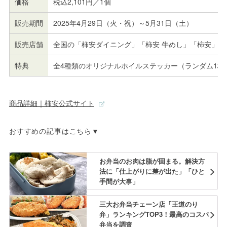
価格
税込2,101円／1個
販売期間
2025年4月29日（火・祝）～5月31日（土）
販売店舗
全国の「柿安ダイニング」「柿安 牛めし」「柿安」な
特典
全4種類のオリジナルホイルステッカー（ランダム1枚
商品詳細｜柿安公式サイト
おすすめの記事はこちら▼
お弁当のお肉は脂が固まる。解決方
法に「仕上がりに差が出た」「ひと
手間が大事」
三大お弁当チェーン店「王道のり
弁」ランキングTOP3！最高のコスパ
弁当を調査