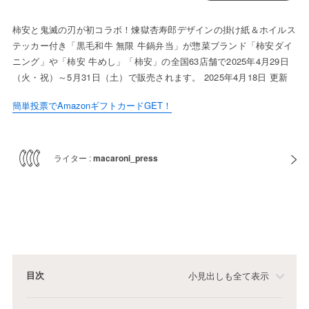
柿安と鬼滅の刃が初コラボ！煉獄杏寿郎デザインの掛け紙＆ホイルス
テッカー付き「黒毛和牛 無限 牛鍋弁当」が惣菜ブランド「柿安ダイ
ニング」や「柿安 牛めし」「柿安」の全国63店舗で2025年4月29日
（火・祝）～5月31日（土）で販売されます。 2025年4月18日 更新
簡単投票でAmazonギフトカードGET！
ライター :
macaroni_press
目次
小見出しも全て表示