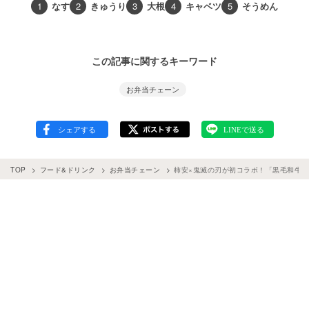
1
なす
2
きゅうり
3
大根
4
キャベツ
5
そうめん
この記事に関するキーワード
お弁当チェーン
TOP
フード&ドリンク
お弁当チェーン
柿安×鬼滅の刃が初コラボ！「黒毛和牛 