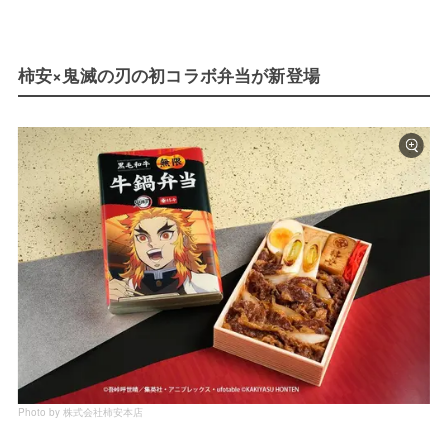
柿安×鬼滅の刃の初コラボ弁当が新登場
Photo by 株式会社柿安本店