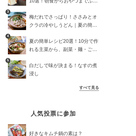
10選！朝食からおやつまでふん
わり食パンを楽しむアレンジ
3
梅だれでさっぱり！ささみとオ
クラの冷やしうどん｜夏の簡単
ランチに
4
夏の簡単レシピ20選！10分で作
れる主菜から、副菜・麺・ごは
んまで一気に紹介
5
白だしで味が決まる！なすの煮
浸し
すべて見る
人気投票に参加
好きなキムチ鍋の素は？