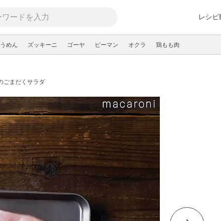
レシピ
うめん
ズッキーニ
ゴーヤ
ピーマン
オクラ
鶏もも肉
のごまだくサラダ