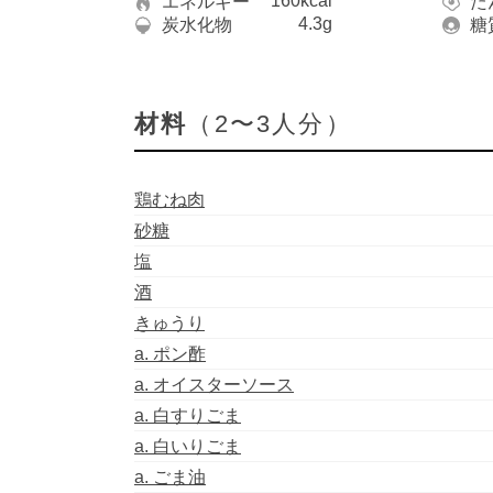
160kcal
エネルギー
た
4.3g
炭水化物
糖
材料
（2〜3人分）
鶏むね肉
砂糖
塩
酒
きゅうり
a. ポン酢
a. オイスターソース
a. 白すりごま
a. 白いりごま
a. ごま油