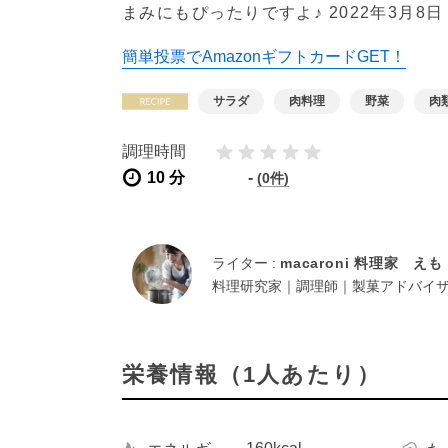
まみにもぴったりですよ♪
2022年3月8日
簡単投票でAmazonギフトカードGET！
サラダ
肉料理
野菜
肉
調理時間
10 分
-
(0件)
ライター :
macaroni 料理家 えも
料理研究家｜調理師｜製菓アドバイ
栄養情報（1人あたり）