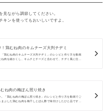
を見ながら調節してください。
チキンを使ってもおいしいですよ。
け！鶏むね肉のキムチーズ大判チヂミ
！「鶏むね肉のキムチーズ大判チヂミ」のレシピと作り方を動画
むね肉を細かくし、キムチとチーズと合わせて、チヂミ風に仕上
味がプラスされ、ごはんとも、お酒のおつまみとしても相性抜
食卓に出しても映えるひと品です。
鶏むね肉の梅ぽん照り焼き
い。「鶏むね肉の梅ぽん照り焼き」のレシピと作り方を動画でご
をまぶした鶏むね肉を梅干しとぽん酢で味付けしたひと品です。
と砂糖だけなのでお手軽ですよ♪お弁当にも夕飯のおかずにもお