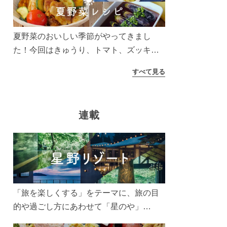
う！
夏野菜のおいしい季節がやってきまし
た！今回はきゅうり、トマト、ズッキー
ニなどを使ったレシピをご紹介します。
すべて見る
太陽の光をたっぷりあびた夏野菜は栄養
もたっぷり。美味しく食べてパワーチャ
ージしましょう♪
連載
「旅を楽しくする」をテーマに、旅の目
的や過ごし方にあわせて「星のや」
「界」「リゾナーレ」「OMO(おも)」「B