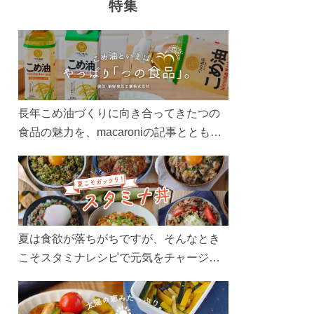
特集
長年こめ油づくりに向き合ってきたつの
食品の魅力を、macaroniの記事とともに
ご紹介します。レシピや活用術はもちろ
ん、製造現場や品質へのこだわりまで。
こめ油をもっと好きになるコンテンツを
ぜひお楽しみください。
夏は食欲が落ちがちですが、そんなとき
こそスタミナレシピで元気をチャージ！
お肉や夏野菜をたっぷり使う丼をガッツ
リ食べて、夏バテを吹き飛ばしましょ