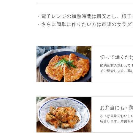
・電子レンジの加熱時間は目安とし、様子
・さらに簡単に作りたい方は市販のサラダ
切って焼くだ
節約食材の鶏むねで
でご紹介します。鶏
げました！コクと旨
群！フライパンごと
お弁当にも♪ 
さっぱり味でおいし
紹介します。片栗粉
使う調味料はぽん酢
すすめです！