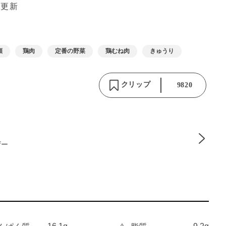
 更新
類
鶏肉
定番の野菜
鶏むね肉
きゅうり
クリップ
9820
ザー